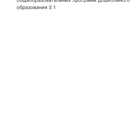
общеобразовательных программ дошкольного
образования S 1