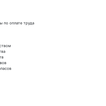
ты по оплате труда
еством
тва
тв
ивов
апасов