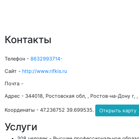
Контакты
Телефон -
8632993714-
Сайт -
http://www.rifkis.ru
Почта -
Адрес -
344018, Ростовская обл, , Ростов-на-Дону г, ,
Координаты -
47.236752 39.699535
.
Открыть карту
Услуги
308 человек - Высшее профессиональное образо