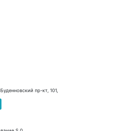
 Буденновский пр-кт, 101,
вание S 0