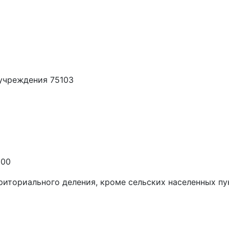
учреждения 75103
000
риториального деления, кроме сельских населенных п