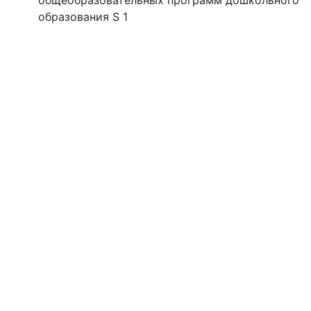
общеобразовательных программ дошкольного
образования S 1