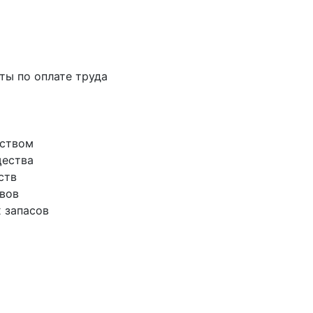
аты по оплате труда
еством
щества
ств
ивов
х запасов