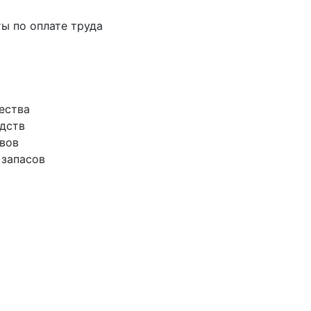
ты по оплате труда
ества
едств
ивов
 запасов