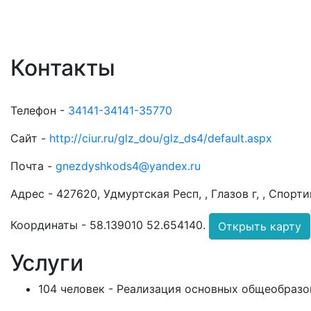
Контакты
Телефон -
34141-34141-35770
Сайт -
http://ciur.ru/glz_dou/glz_ds4/default.aspx
Почта -
gnezdyshkods4@yandex.ru
Адрес -
427620, Удмуртская Респ, , Глазов г, , Спортив
Координаты -
58.139010 52.654140
.
Открыть карту
Услуги
104 человек - Реализация основных общеобразо