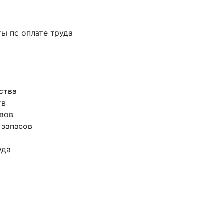
ты по оплате труда
ства
тв
ивов
 запасов
уда