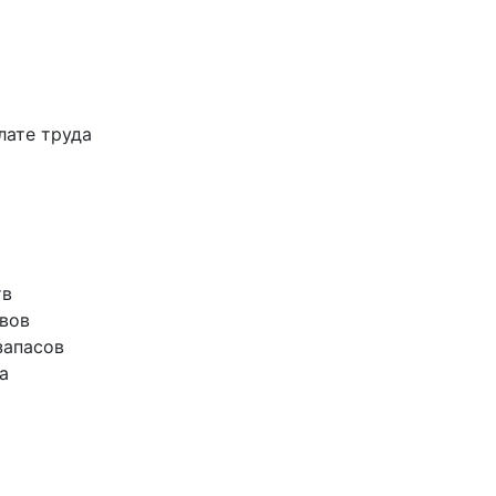
лате труда
тв
ивов
запасов
а