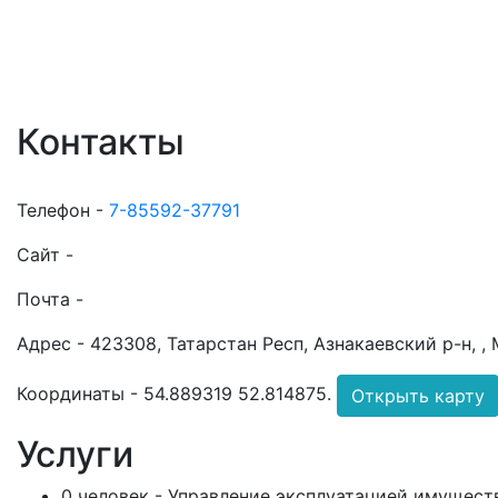
Контакты
Телефон -
7-85592-37791
Сайт -
Почта -
Адрес -
423308, Татарстан Респ, Азнакаевский р-н, ,
Координаты -
54.889319 52.814875
.
Открыть карту
Услуги
0 человек - Управление эксплуатацией имущест