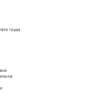
лате труда
в
ивов
апасов
да