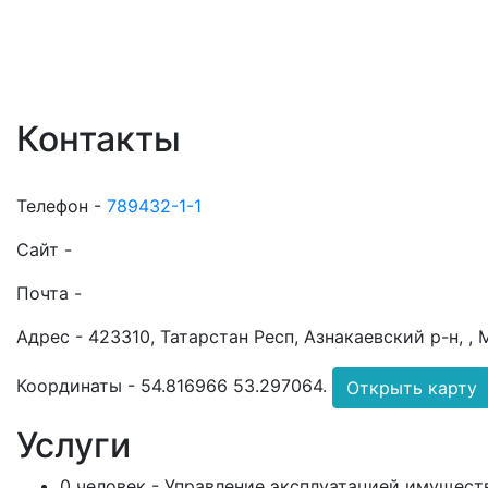
Контакты
Телефон -
789432-1-1
Сайт -
Почта -
Адрес -
423310, Татарстан Респ, Азнакаевский р-н, ,
Координаты -
54.816966 53.297064
.
Открыть карту
Услуги
0 человек - Управление эксплуатацией имущест