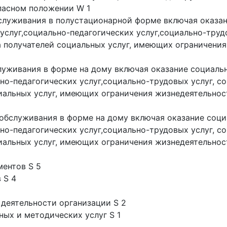
пасном положении W 1
бслуживания в полустационарной форме включая оказа
слуг,социально-педагогических услуг,социально-трудо
получателей социальных услуг, имеющих ограничения 
служивания в форме на дому включая оказание социал
но-педагогических услуг,социально-трудовых услуг, с
альных услуг, имеющих ограничения жизнедеятельност
 обслуживания в форме на дому включая оказание соц
но-педагогических услуг,социально-трудовых услуг, с
альных услуг, имеющих ограничения жизнедеятельност
ментов S 5
 S 4
 деятельности организации S 2
ных и методических услуг S 1