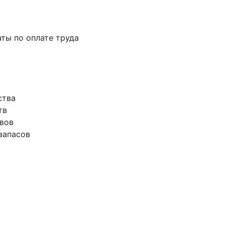
аты по оплате труда
ства
тв
ивов
запасов