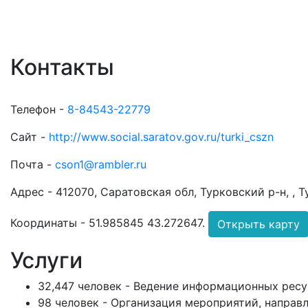
Контакты
Телефон -
8-84543-22779
Сайт -
http://www.social.saratov.gov.ru/turki_cszn
Почта -
cson1@rambler.ru
Адрес -
412070, Саратовская обл, Турковский р-н, , Т
Координаты -
51.985845 43.272647
.
Открыть карту
Услуги
32,447 человек - Ведение информационных ресу
98 человек - Организация мероприятий, направ