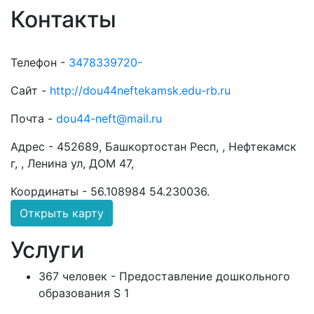
Контакты
Телефон -
3478339720-
Сайт -
http://dou44neftekamsk.edu-rb.ru
Почта -
dou44-neft@mail.ru
Адрес -
452689, Башкортостан Респ, , Нефтекамск
г, , Ленина ул, ДОМ 47,
Координаты -
56.108984 54.230036
.
Открыть карту
Услуги
367 человек - Предоставление дошкольного
образования S 1