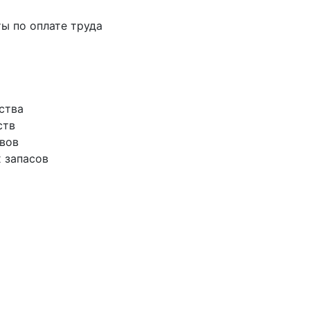
ты по оплате труда
ства
ств
ивов
х запасов