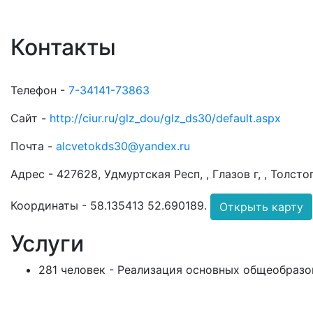
Контакты
Телефон -
7-34141-73863
Сайт -
http://ciur.ru/glz_dou/glz_ds30/default.aspx
Почта -
alcvetokds30@yandex.ru
Адрес -
427628, Удмуртская Респ, , Глазов г, , Толстог
Координаты -
58.135413 52.690189
.
Открыть карту
Услуги
281 человек - Реализация основных общеобразо