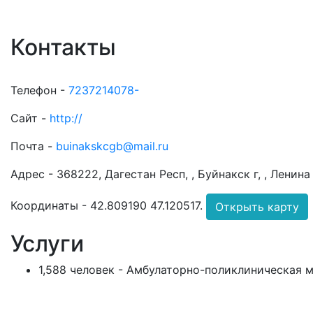
Контакты
Телефон -
7237214078-
Сайт -
http://
Почта -
buinakskcgb@mail.ru
Адрес -
368222, Дагестан Респ, , Буйнакск г, , Ленина 
Координаты -
42.809190 47.120517
.
Открыть карту
Услуги
1,588 человек - Амбулаторно-поликлиническая 