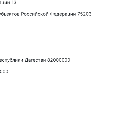
ации 13
убъектов Российской Федерации 75203
еспублики Дагестан 82000000
0000