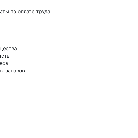
латы по оплате труда
ущества
дств
ивов
ых запасов