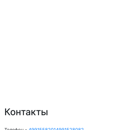
Контакты
Телефон -
49915582014991528082