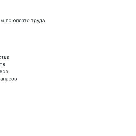
ты по оплате труда
ства
тв
ивов
запасов