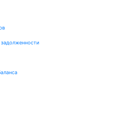
ов
й задолженности
баланса