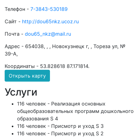
Телефон -
7-3843-530189
Сайт -
http://dou65nkz.ucoz.ru
Почта -
dou65_nkz@mail.ru
Адрес -
654038, , , Новокузнецк г, , Тореза ул, №
39-А,
Координаты -
53.828618 87.171814
.
Открыть карту
Услуги
116 человек - Реализация основных
общеобразовательных программ дошкольного
образования S 4
116 человек - Присмотр и уход S 3
116 человек - Присмотр и уход S 2