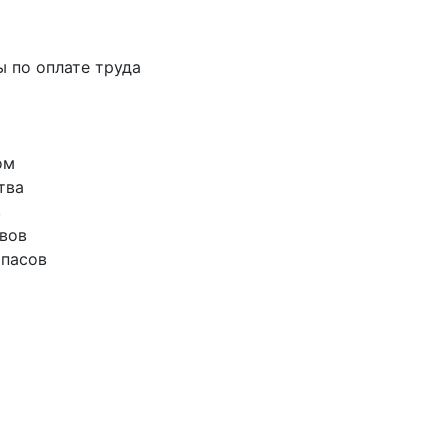
ы по оплате труда
ом
тва
в
ивов
апасов