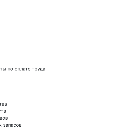
аты по оплате труда
тва
ств
ивов
х запасов