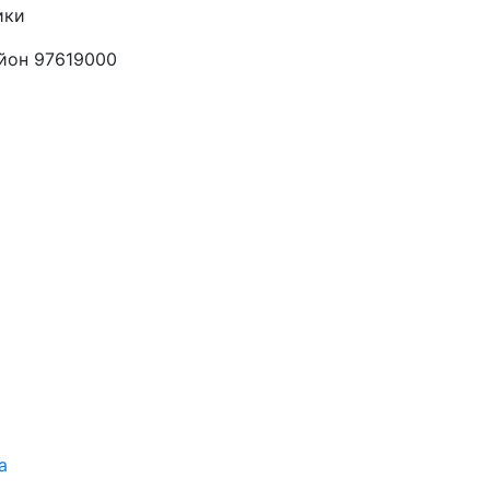
ики
йон 97619000
0
а