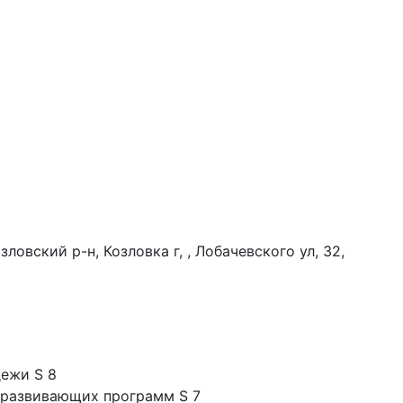
овский р-н, Козловка г, , Лобачевского ул, 32,
дежи S 8
еразвивающих программ S 7