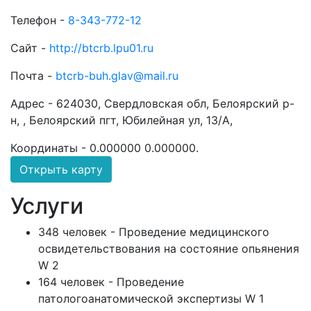
Телефон -
8-343-772-12
Сайт -
http://btcrb.lpu01.ru
Почта -
btcrb-buh.glav@mail.ru
Адрес -
624030, Свердловская обл, Белоярский р-
н, , Белоярский пгт, Юбилейная ул, 13/А,
Координаты -
0.000000 0.000000
.
Открыть карту
Услуги
348 человек - Проведение медицинского
освидетельствования на состояние опьянения
W 2
164 человек - Проведение
патологоанатомической экспертизы W 1