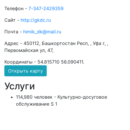
Телефон -
7-347-2429359
Сайт -
http://gkdc.ru
Почта -
himik_dk@mail.ru
Адрес -
450112, Башкортостан Респ, , Уфа г, ,
Первомайская ул, 47,
Координаты -
54.815710 56.090411
.
Открыть карту
Услуги
114,980 человек - Культурно-досуговое
обслуживание S 1