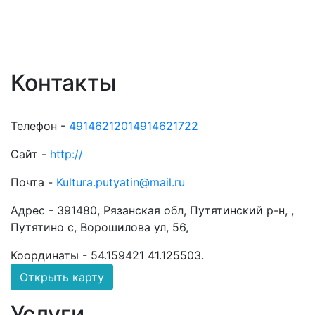
Контакты
Телефон -
49146212014914621722
Сайт -
http://
Почта -
Kultura.putyatin@mail.ru
Адрес -
391480, Рязанская обл, Путятинский р-н, ,
Путятино с, Ворошилова ул, 56,
Координаты -
54.159421 41.125503
.
Открыть карту
Услуги