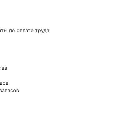
аты по оплате труда
тва
ивов
запасов