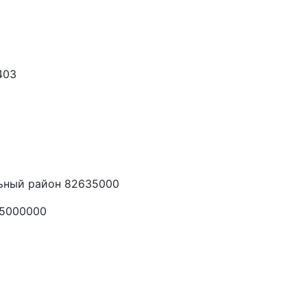
403
ьный район 82635000
35000000