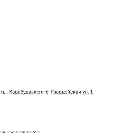
, , Карабудахкент с, Гвардейская ул, 1,
льная услуга S 1