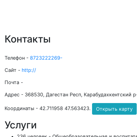
Контакты
Телефон -
8723222269-
Сайт -
http://
Почта -
Адрес -
368530, Дагестан Респ, Карабудахкентский р-н
Координаты -
42.711958 47.563423
.
Открыть карту
Услуги
236 человек - Общеобразовательная и воспитате