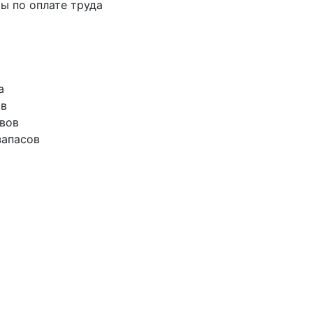
ты по оплате труда
а
тв
ивов
запасов