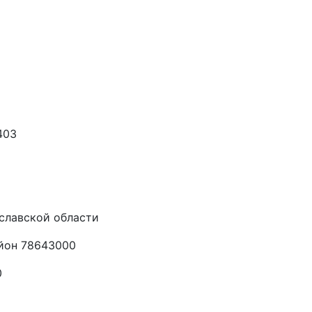
403
славской области
йон 78643000
0