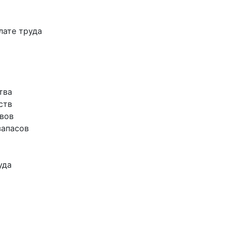
лате труда
тва
ств
ивов
запасов
уда