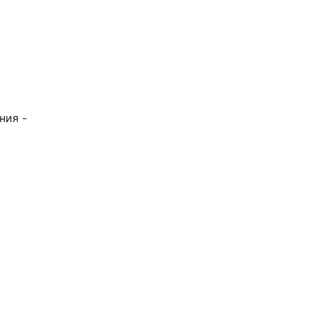
ния -