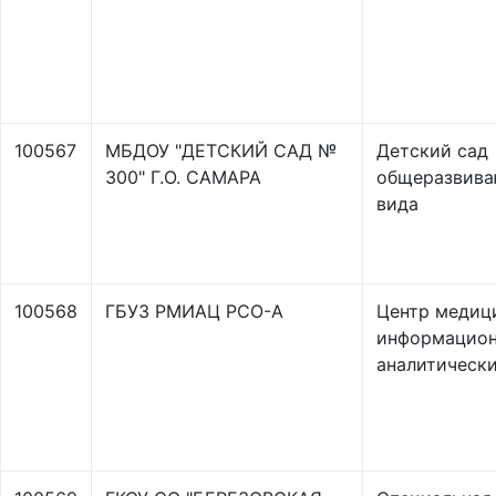
100567
МБДОУ "ДЕТСКИЙ САД №
Детский сад
300" Г.О. САМАРА
общеразвив
вида
100568
ГБУЗ РМИАЦ РСО-А
Центр медиц
информацион
аналитическ