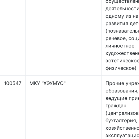
осуществлен
деятельности
одному из н
развития дет
(познаватель
речевое, соц
личностное,
художествен
эстетическое
физическое)
100547
МКУ "ХЭУМУО"
Прочие учре
образования,
ведущие при
граждан
(централизов
бухгалтерия,
хозяйственно
эксплуатаци