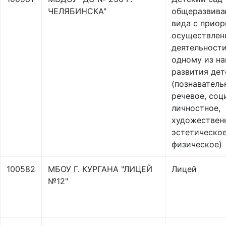
ЧЕЛЯБИНСКА"
общеразвив
вида с прио
осуществлен
деятельности
одному из н
развития дет
(познаватель
речевое, соц
личностное,
художествен
эстетическое
физическое)
100582
МБОУ Г. КУРГАНА "ЛИЦЕЙ
Лицей
№12"