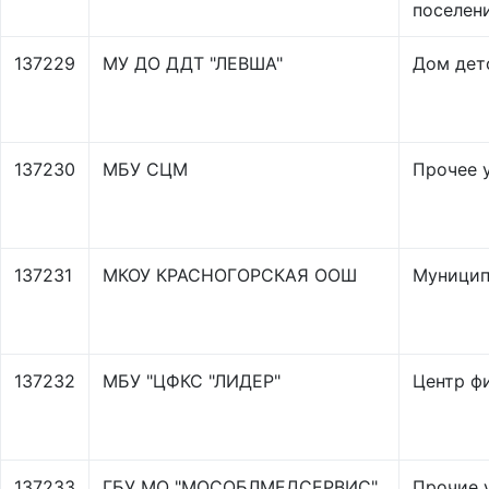
поселен
137229
МУ ДО ДДТ "ЛЕВША"
Дом дет
137230
МБУ СЦМ
Прочее 
137231
МКОУ КРАСНОГОРСКАЯ ООШ
Муницип
137232
МБУ "ЦФКС "ЛИДЕР"
Центр ф
137233
ГБУ МО "МОСОБЛМЕДСЕРВИС"
Прочие 