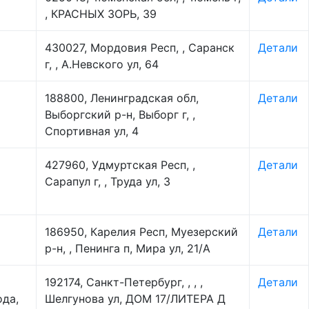
, КРАСНЫХ ЗОРЬ, 39
430027, Мордовия Респ, , Саранск
Детали
г, , А.Невского ул, 64
188800, Ленинградская обл,
Детали
Выборгский р-н, Выборг г, ,
Спортивная ул, 4
427960, Удмуртская Респ, ,
Детали
Сарапул г, , Труда ул, 3
186950, Карелия Респ, Муезерский
Детали
р-н, , Пенинга п, Мира ул, 21/А
192174, Санкт-Петербург, , , ,
Детали
ода,
Шелгунова ул, ДОМ 17/ЛИТЕРА Д