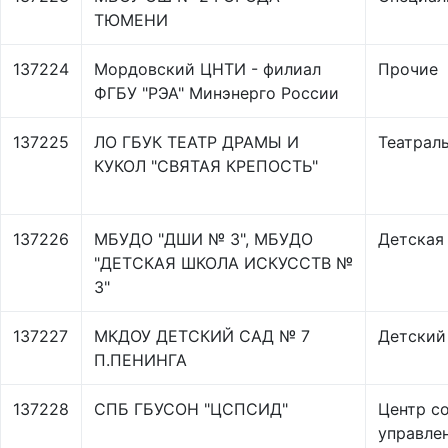
ТЮМЕНИ
137224
Мордовский ЦНТИ - филиал
Прочие
ФГБУ "РЭА" Минэнерго России
137225
ЛО ГБУК ТЕАТР ДРАМЫ И
Театрал
КУКОЛ "СВЯТАЯ КРЕПОСТЬ"
137226
МБУДО "ДШИ № 3", МБУДО
Детская
"ДЕТСКАЯ ШКОЛА ИСКУССТВ №
3"
137227
МКДОУ ДЕТСКИЙ САД № 7
Детский
П.ПЕНИНГА
137228
СПБ ГБУСОН "ЦСПСИД"
Центр с
управлен