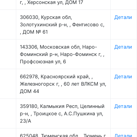
г, , Херсонская ул, ДОМ 17
306030, Курская обл,
Детали
Золотухинский р-н, , Фентисово с,
, ДОМ № 61
143306, Московская обл, Наро-
Детали
Фоминский р-н, Наро-Фоминск г, ,
Профсоюзная ул, 6
662978, Красноярский край, ,
Детали
Железногорск г, , 60 лет ВЛКСМ ул,
ДОМ 44
359180, Калмыкия Респ, Целинный
Детали
р-н, , Троицкое с, А.С.Пушкина ул,
23/А
625048, Тюменская обл, , Тюмень г,
Детали