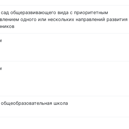
 сад общеразвивающего вида с приоритетным
влением одного или нескольких направлений развития
нников
м
м
 общеобразовательная школа