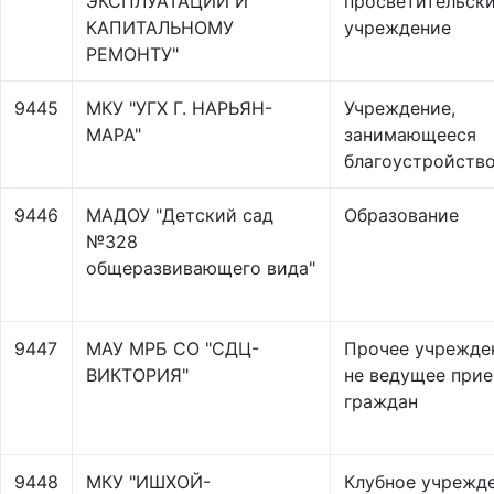
ЭКСПЛУАТАЦИИ И
просветительск
КАПИТАЛЬНОМУ
учреждение
РЕМОНТУ"
9445
МКУ "УГХ Г. НАРЬЯН-
Учреждение,
МАРА"
занимающееся
благоустройств
9446
МАДОУ "Детский сад
Образование
№328
общеразвивающего вида"
9447
МАУ МРБ СО "СДЦ-
Прочее учрежде
ВИКТОРИЯ"
не ведущее при
граждан
9448
МКУ "ИШХОЙ-
Клубное учрежд