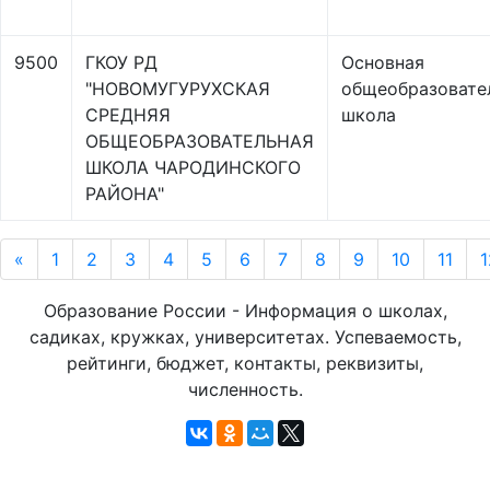
9500
ГКОУ РД
Основная
"НОВОМУГУРУХСКАЯ
общеобразовате
СРЕДНЯЯ
школа
ОБЩЕОБРАЗОВАТЕЛЬНАЯ
ШКОЛА ЧАРОДИНСКОГО
РАЙОНА"
«
1
2
3
4
5
6
7
8
9
10
11
1
Образование России - Информация о школах,
садиках, кружках, университетах. Успеваемость,
рейтинги, бюджет, контакты, реквизиты,
численность.