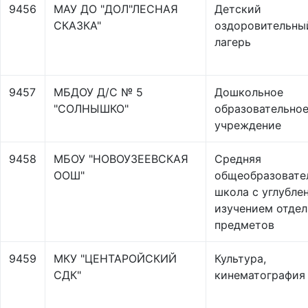
9456
МАУ ДО "ДОЛ"ЛЕСНАЯ
Детский
СКАЗКА"
оздоровительны
лагерь
9457
МБДОУ Д/С № 5
Дошкольное
"СОЛНЫШКО"
образовательно
учреждение
9458
МБОУ "НОВОУЗЕЕВСКАЯ
Средняя
ООШ"
общеобразовате
школа с углубле
изучением отде
предметов
9459
МКУ "ЦЕНТАРОЙСКИЙ
Культура,
СДК"
кинематография