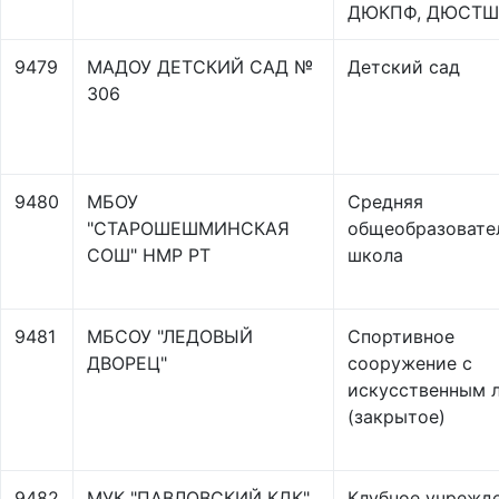
ДЮКПФ, ДЮСТШ
9479
МАДОУ ДЕТСКИЙ САД №
Детский сад
306
9480
МБОУ
Средняя
"СТАРОШЕШМИНСКАЯ
общеобразовате
СОШ" НМР РТ
школа
9481
МБСОУ "ЛЕДОВЫЙ
Спортивное
ДВОРЕЦ"
сооружение с
искусственным 
(закрытое)
9482
МУК "ПАВЛОВСКИЙ КДК"
Клубное учрежд