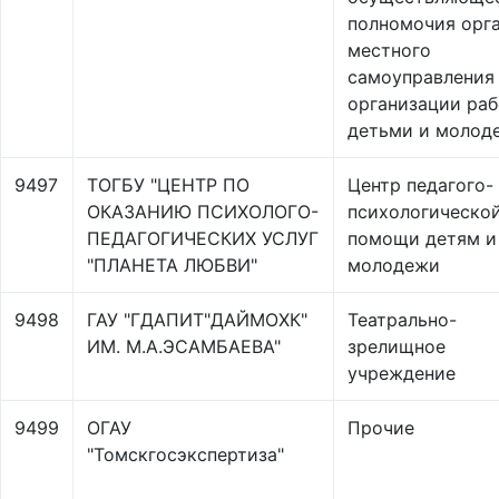
полномочия орг
местного
самоуправления
организации раб
детьми и молод
9497
ТОГБУ "ЦЕНТР ПО
Центр педагого-
ОКАЗАНИЮ ПСИХОЛОГО-
психологическо
ПЕДАГОГИЧЕСКИХ УСЛУГ
помощи детям и
"ПЛАНЕТА ЛЮБВИ"
молодежи
9498
ГАУ "ГДАПИТ"ДАЙМОХК"
Театрально-
ИМ. М.А.ЭСАМБАЕВА"
зрелищное
учреждение
9499
ОГАУ
Прочие
"Томскгосэкспертиза"