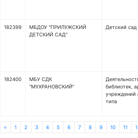
182399
МБДОУ "ПРИЛУЖСКИЙ
Детский сад
ДЕТСКИЙ САД"
182400
МБУ СДК
Деятельност
"МУХРАНОВСКИЙ"
библиотек, а
учреждений 
типа
«
1
2
3
4
5
6
7
8
9
10
11
1