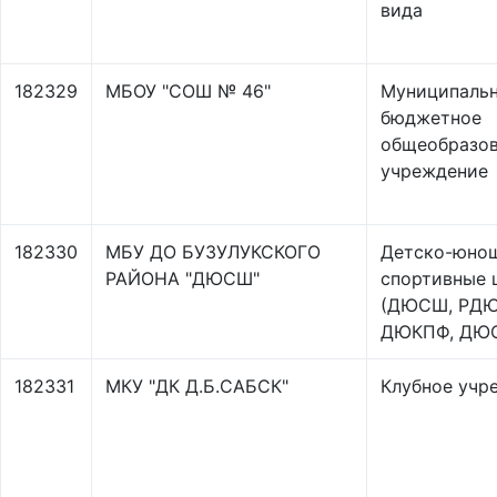
вида
182329
МБОУ "СОШ № 46"
Муниципаль
бюджетное
общеобразов
учреждение
182330
МБУ ДО БУЗУЛУКСКОГО
Детско-юно
РАЙОНА "ДЮСШ"
спортивные
(ДЮСШ, РД
ДЮКПФ, ДЮ
182331
МКУ "ДК Д.Б.САБСК"
Клубное учр