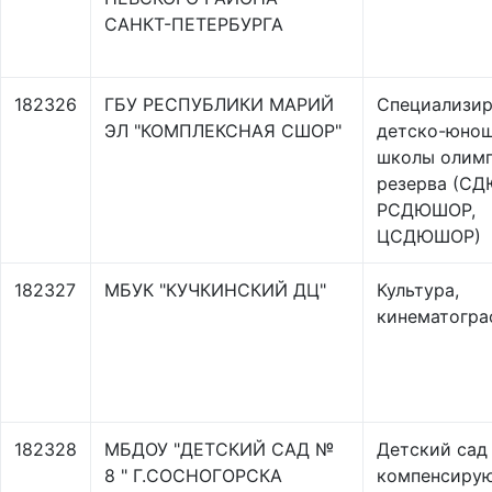
САНКТ-ПЕТЕРБУРГА
182326
ГБУ РЕСПУБЛИКИ МАРИЙ
Специализи
ЭЛ "КОМПЛЕКСНАЯ СШОР"
детско-юно
школы олим
резерва (С
РСДЮШОР,
ЦСДЮШОР)
182327
МБУК "КУЧКИНСКИЙ ДЦ"
Культура,
кинематогра
182328
МБДОУ "ДЕТСКИЙ САД №
Детский сад
8 " Г.СОСНОГОРСКА
компенсиру