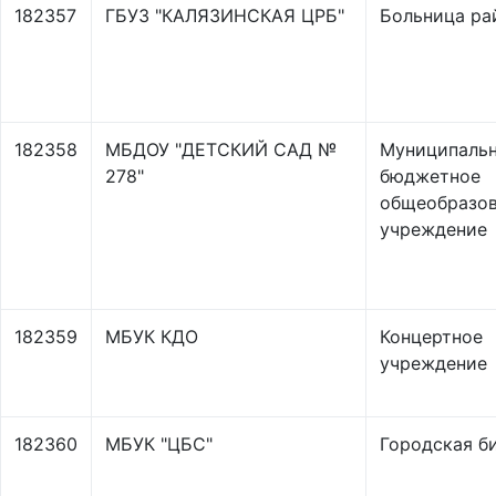
182357
ГБУЗ "КАЛЯЗИНСКАЯ ЦРБ"
Больница ра
182358
МБДОУ "ДЕТСКИЙ САД №
Муниципаль
278"
бюджетное
общеобразов
учреждение
182359
МБУК КДО
Концертное
учреждение
182360
МБУК "ЦБС"
Городская б