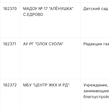
182370
МАДОУ № 17 "АЛЁНУШКА"
Детский сад
С.ЕДРОВО
182371
АУ РГ "ОЛОХ СУОЛА"
Редакции га
182372
МБУ "ЦЕНТР ЖКХ И РД"
Учреждение,
занимающее
благоустрой