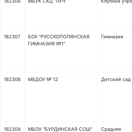
182306
МБУК СКЦ "ЛУЧ"
Клубное учр
182307
БОУ "РУССКОПОЛЯНСКАЯ
Гимназия
ГИМНАЗИЯ №1"
182308
МБДОУ № 12
Детский сад
182309
МБОУ "БУРДИНСКАЯ СОШ"
Средняя