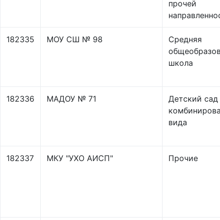
прочей
направленно
182335
МОУ СШ № 98
Средняя
общеобразов
школа
182336
МАДОУ № 71
Детский сад
комбинирова
вида
182337
МКУ "УХО АИСП"
Прочие