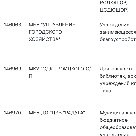
РСДЮШОР,
ЦСДЮШОР)
146968
МБУ "УПРАВЛЕНИЕ
Учреждение,
ГОРОДСКОГО
занимающеес
ХОЗЯЙСТВА"
благоустройс
146969
МКУ "СДК ТРОИЦКОГО С/
Деятельность
П"
библиотек, ар
учреждений к
типа
146970
МБУ ДО "ЦЭВ "РАДУГА"
Муниципально
бюджетное
общеобразова
учреждение