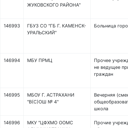
ЖУКОВСКОГО РАЙОНА"
146993
ГБУЗ СО "ГБ Г. КАМЕНСК-
Больница гор
УРАЛЬСКИЙ"
146994
МБУ ПРМЦ
Прочее учреж
не ведущее п
граждан
146995
МБОУ Г. АСТРАХАНИ
Вечерняя (сме
"В(С)ОШ № 4"
общеобразова
школа
146996
МКУ "ЦФХМО ООМС
Прочие учреж