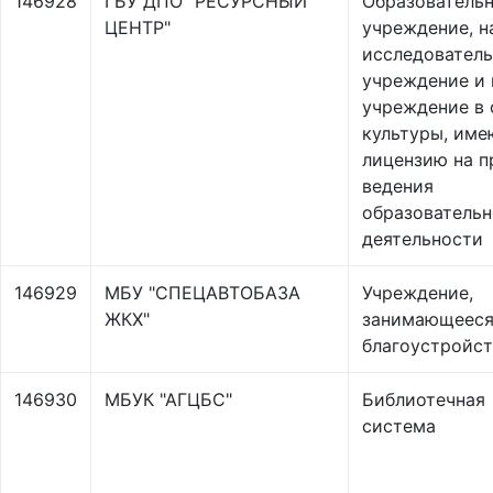
146928
ГБУ ДПО "РЕСУРСНЫЙ
Образователь
ЦЕНТР"
учреждение, н
исследовател
учреждение и 
учреждение в 
культуры, им
лицензию на п
ведения
образователь
деятельности
146929
МБУ "СПЕЦАВТОБАЗА
Учреждение,
ЖКХ"
занимающеес
благоустройс
146930
МБУК "АГЦБС"
Библиотечная
система