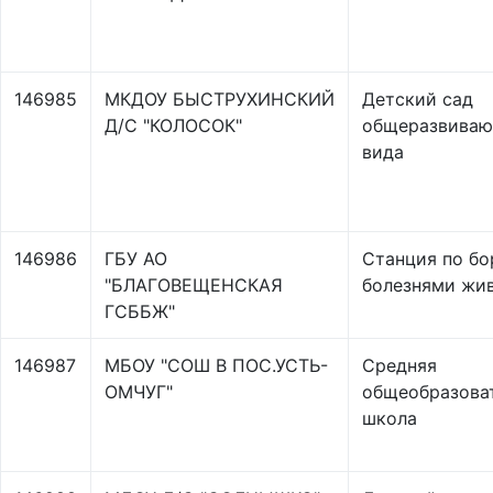
146985
МКДОУ БЫСТРУХИНСКИЙ
Детский сад
Д/С "КОЛОСОК"
общеразвива
вида
146986
ГБУ АО
Станция по бо
"БЛАГОВЕЩЕНСКАЯ
болезнями жи
ГСББЖ"
146987
МБОУ "СОШ В ПОС.УСТЬ-
Средняя
ОМЧУГ"
общеобразова
школа