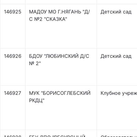
146925
МАДОУ МО Г.НЯГАНЬ "Д/
Детский сад
С №2 "СКАЗКА"
146926
БДОУ "ЛЮБИНСКИЙ Д/С
Детский сад
№ 2"
146927
МУК "БОРИСОГЛЕБСКИЙ
Клубное учре
РКДЦ"