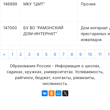
146999
МКУ "ЦМТ"
Прочие
147000
БУ ВО "РАМОНСКИЙ
Дом интернат 
ДОМ-ИНТЕРНАТ"
престарелых и
инвалидов
«
1
2
3
4
5
6
7
8
9
10
11
1
Образование России - Информация о школах,
садиках, кружках, университетах. Успеваемость,
рейтинги, бюджет, контакты, реквизиты,
численность.