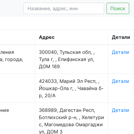
Поиск
Адрес
Детали
вления
300040, Тульская обл, ,
Детали
, города,
Тула г, , Епифанская ул,
ДОМ 189
424033, Марий Эл Респ, ,
Детали
Йошкар-Ола г, , Чавайна б-
р, 20/А
ение
368989, Дагестан Респ,
Детали
Ботлихский р-н, , Хелетури
с, Магомедова Омаргаджи
ул, ДОМ 3