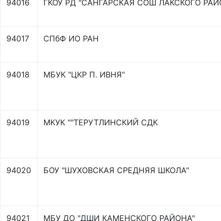
94016
ГКОУ РД "САНГАРСКАЯ СОШ ЛАКСКОГО РАЙ
94017
СПбФ ИО РАН
94018
МБУК "ЦКР П. ИВНЯ"
94019
МКУК ""ТЕРУТЛИНСКИЙ СДК
94020
БОУ "ШУХОВСКАЯ СРЕДНЯЯ ШКОЛА"
94021
МБУ ДО "ДШИ КАМЕНСКОГО РАЙОНА"