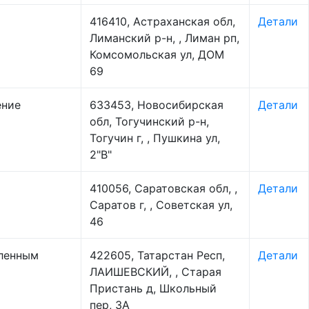
416410, Астраханская обл,
Детали
Лиманский р-н, , Лиман рп,
Комсомольская ул, ДОМ
69
ение
633453, Новосибирская
Детали
обл, Тогучинский р-н,
Тогучин г, , Пушкина ул,
2"В"
410056, Саратовская обл, ,
Детали
Саратов г, , Советская ул,
46
бленным
422605, Татарстан Респ,
Детали
ЛАИШЕВСКИЙ, , Старая
Пристань д, Школьный
пер, 3А