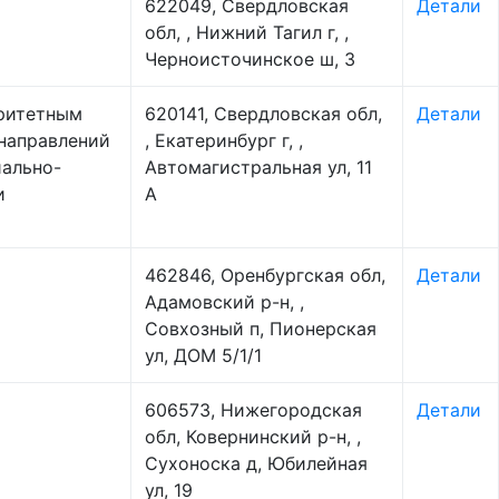
622049, Свердловская
Детали
обл, , Нижний Тагил г, ,
Черноисточинское ш, 3
ритетным
620141, Свердловская обл,
Детали
направлений
, Екатеринбург г, ,
иально-
Автомагистральная ул, 11
и
А
462846, Оренбургская обл,
Детали
Адамовский р-н, ,
Совхозный п, Пионерская
ул, ДОМ 5/1/1
606573, Нижегородская
Детали
обл, Ковернинский р-н, ,
Сухоноска д, Юбилейная
ул, 19