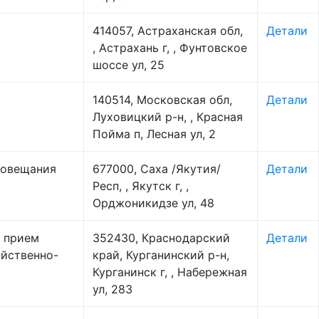
414057, Астраханская обл,
Детали
, Астрахань г, , Фунтовское
шоссе ул, 25
140514, Московская обл,
Детали
Луховицкий р-н, , Красная
Пойма п, Лесная ул, 2
иовещания
677000, Саха /Якутия/
Детали
Респ, , Якутск г, ,
Орджоникидзе ул, 48
е прием
352430, Краснодарский
Детали
яйственно-
край, Курганинский р-н,
Курганинск г, , Набережная
ул, 283