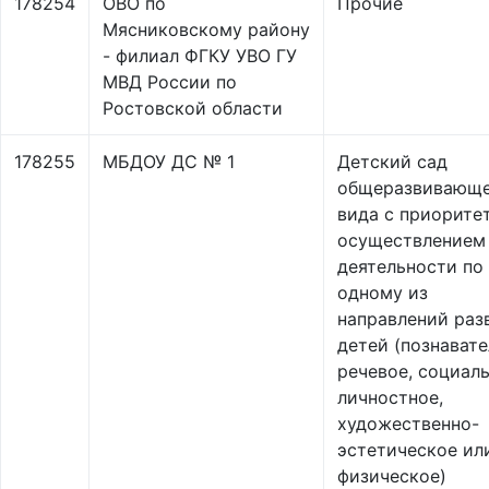
178254
ОВО по
Прочие
Мясниковскому району
- филиал ФГКУ УВО ГУ
МВД России по
Ростовской области
178255
МБДОУ ДС № 1
Детский сад
общеразвивающ
вида с приорите
осуществлением
деятельности по
одному из
направлений раз
детей (познавате
речевое, социал
личностное,
художественно-
эстетическое ил
физическое)