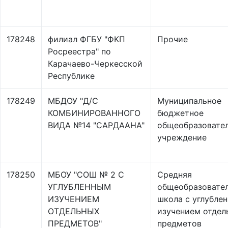
178248
филиал ФГБУ "ФКП
Прочие
Росреестра" по
Карачаево-Черкесской
Республике
178249
МБДОУ "Д/С
Муниципальное
КОМБИНИРОВАННОГО
бюджетное
ВИДА №14 "САРДААНА"
общеобразовате
учреждение
178250
МБОУ "СОШ № 2 С
Средняя
УГЛУБЛЕННЫМ
общеобразовате
ИЗУЧЕНИЕМ
школа с углубле
ОТДЕЛЬНЫХ
изучением отдел
ПРЕДМЕТОВ"
предметов