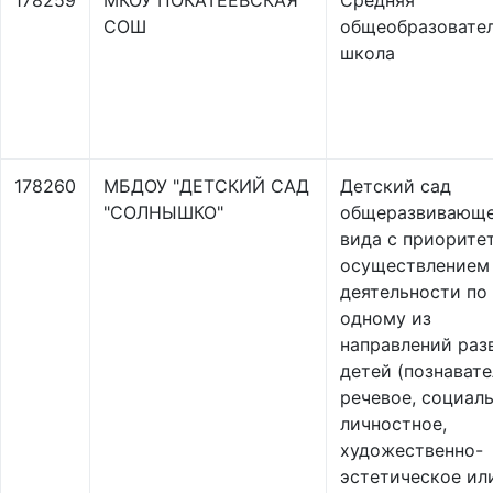
178259
МКОУ ПОКАТЕЕВСКАЯ
Средняя
СОШ
общеобразовате
школа
178260
МБДОУ "ДЕТСКИЙ САД
Детский сад
"СОЛНЫШКО"
общеразвивающ
вида с приорите
осуществлением
деятельности по
одному из
направлений раз
детей (познавате
речевое, социал
личностное,
художественно-
эстетическое ил