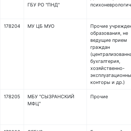
ГБУ РО "ПНД"
психоневрологи
178204
МУ ЦБ МУО
Прочие учрежде
образования, не
ведущие прием
граждан
(централизованн
бухгалтерия,
хозяйственно-
эксплуатационн
конторы и др.)
178205
МБУ "СЫЗРАНСКИЙ
Прочие
МФЦ"