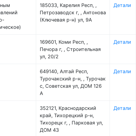
тным
185033, Карелия Респ, ,
Детали
авлений
Петрозаводск г, , Антонова
о-
(Ключевая р-н) ул, 9А
ическое)
169601, Коми Респ, ,
Детали
Печора г, , Строительная
ул, 20/2
649140, Алтай Респ,
Детали
Турочакский р-н, , Турочак
с, Советская ул, ДОМ 126
А
352121, Краснодарский
Детали
край, Тихорецкий р-н,
Тихорецк г, , Парковая ул,
ДОМ 43