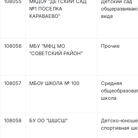
108055
МКДОУ "ДЕТСКИЙ САД
Детский сад
№1 ПОСЕЛКА
общеразвиваю
КАРАВАЕВО"
вида
108056
МБУ "МФЦ МО
Прочие
"СОВЕТСКИЙ РАЙОН"
108057
МБОУ ШКОЛА № 100
Средняя
общеобразова
школа
108058
БУ ОО "ШШСШ"
Детско-юноше
спортивная шк