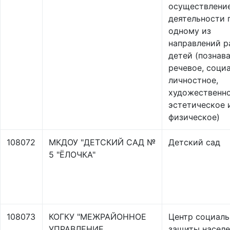
осуществлени
деятельности 
одному из
направлений р
детей (познав
речевое, соци
личностное,
художественн
эстетическое 
физическое)
108072
МКДОУ "ДЕТСКИЙ САД №
Детский сад
5 "ЁЛОЧКА"
108073
КОГКУ "МЕЖРАЙОННОЕ
Центр социал
УПРАВЛЕНИЕ
защиты насел