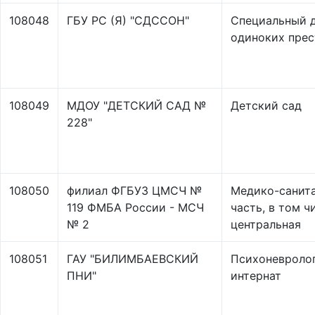
108048
ГБУ РС (Я) "СДССОН"
Специальный 
одиноких пре
108049
МДОУ "ДЕТСКИЙ САД №
Детский сад
228"
108050
филиал ФГБУЗ ЦМСЧ №
Медико-санит
119 ФМБА России - МСЧ
часть, в том ч
№ 2
центральная
108051
ГАУ "БИЛИМБАЕВСКИЙ
Психоневроло
ПНИ"
интернат