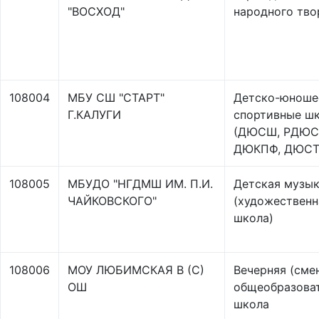
"ВОСХОД"
народного тво
108004
МБУ СШ "СТАРТ"
Детско-юноше
Г.КАЛУГИ
спортивные ш
(ДЮСШ, РДЮС
ДЮКПФ, ДЮС
108005
МБУДО "НГДМШ ИМ. П.И.
Детская музык
ЧАЙКОВСКОГО"
(художественн
школа)
108006
МОУ ЛЮБИМСКАЯ В (С)
Вечерняя (сме
ОШ
общеобразова
школа