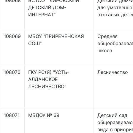
108068
БСУСО " КИРОВСКИЙ
Детский дом-и
ДЕТСКИЙ ДОМ-
для умственно
ИНТЕРНАТ"
отсталых дете
108069
МБОУ "ПРИРЕЧЕНСКАЯ
Средняя
СОШ"
общеобразова
школа
108070
ГКУ РС(Я) "УСТЬ-
Лесничество
АЛДАНСКОЕ
ЛЕСНИЧЕСТВО"
108071
МБДОУ № 69
Детский сад
общеразвиваю
вида с приори