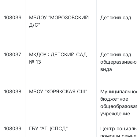
108036
МБДОУ "МОРОЗОВСКИЙ
Детский сад
Д/С"
108037
МКДОУ : ДЕТСКИЙ САД
Детский сад
№ 13
общеразвиваю
вида
108038
МБОУ "КОРЯКСКАЯ СШ"
Муниципально
бюджетное
общеобразова
учреждение
108039
ГБУ "АТЦСПСД"
Центр социал
помощи семье