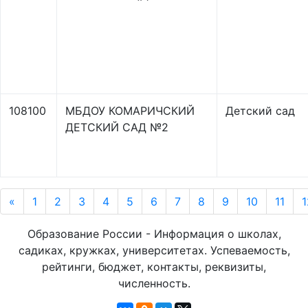
108100
МБДОУ КОМАРИЧСКИЙ
Детский сад
ДЕТСКИЙ САД №2
«
1
2
3
4
5
6
7
8
9
10
11
1
Образование России - Информация о школах,
садиках, кружках, университетах. Успеваемость,
рейтинги, бюджет, контакты, реквизиты,
численность.