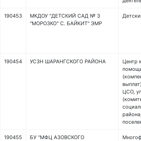
деятел
190453
МКДОУ "ДЕТСКИЙ САД № 3
Детски
"МОРОЗКО" С. БАЙКИТ" ЭМР
190454
УСЗН ШАРАНГСКОГО РАЙОНА
Центр 
помощ
(компе
выплат
ЦСО, у
(комите
социал
района,
поселе
190455
БУ "МФЦ АЗОВСКОГО
Многоф