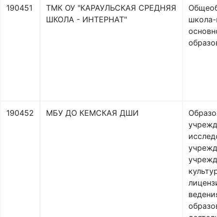
190451
ТМК ОУ "КАРАУЛЬСКАЯ СРЕДНЯЯ
Общеоб
ШКОЛА - ИНТЕРНАТ"
школа-
основн
образо
190452
МБУ ДО КЕМСКАЯ ДШИ
Образо
учрежд
исслед
учрежд
учрежд
культу
лиценз
ведени
образо