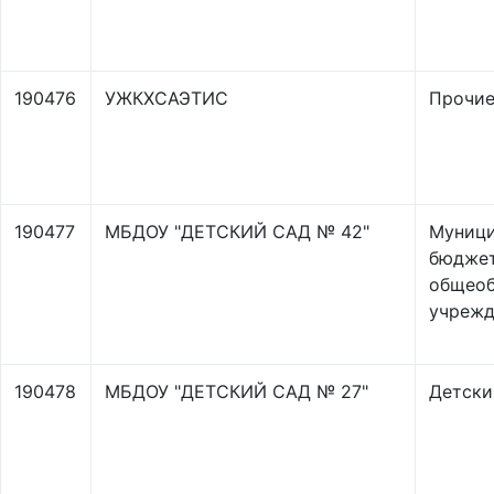
190476
УЖКХСАЭТИС
Прочи
190477
МБДОУ "ДЕТСКИЙ САД № 42"
Муници
бюдже
общеоб
учрежд
190478
МБДОУ "ДЕТСКИЙ САД № 27"
Детски