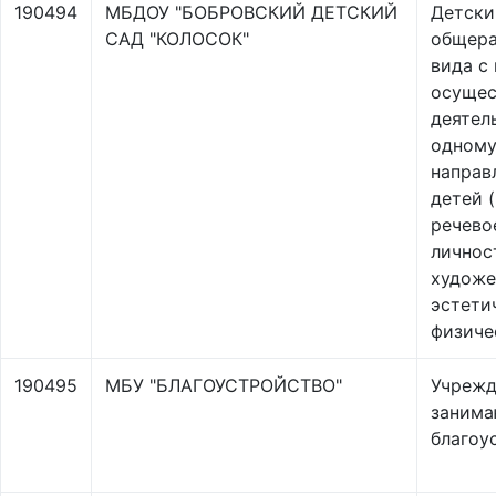
190494
МБДОУ "БОБРОВСКИЙ ДЕТСКИЙ
Детски
САД "КОЛОСОК"
общер
вида с
осущес
деятел
одному
направ
детей 
речево
личнос
художе
эстети
физиче
190495
МБУ "БЛАГОУСТРОЙСТВО"
Учрежд
заним
благоу