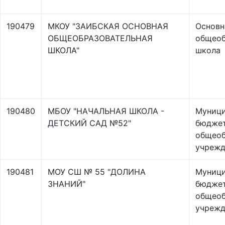
190479
МКОУ "ЗАИБСКАЯ ОСНОВНАЯ
Основн
ОБЩЕОБРАЗОВАТЕЛЬНАЯ
общеоб
ШКОЛА"
школа
190480
МБОУ "НАЧАЛЬНАЯ ШКОЛА -
Муници
ДЕТСКИЙ САД №52"
бюдже
общеоб
учрежд
190481
МОУ СШ № 55 "ДОЛИНА
Муници
ЗНАНИЙ"
бюдже
общеоб
учрежд