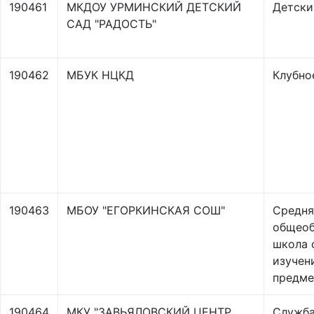
190461
МКДОУ УРМИНСКИЙ ДЕТСКИЙ
Детски
САД "РАДОСТЬ"
190462
МБУК НЦКД
Клубно
190463
МБОУ "ЕГОРКИНСКАЯ СОШ"
Средня
общеоб
школа 
изучен
предме
190464
МКУ "ЗАВЬЯЛОВСКИЙ ЦЕНТР
Служба