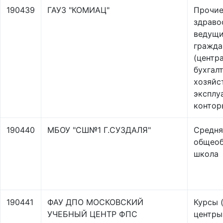
190439
ГАУЗ "КОМИАЦ"
Прочие
здраво
ведущи
гражда
(центр
бухгал
хозяйс
эксплу
конторы
190440
МБОУ "СШ№1 Г.СУЗДАЛЯ"
Средня
общеоб
школа
190441
ФАУ ДПО МОСКОВСКИЙ
Курсы 
УЧЕБНЫЙ ЦЕНТР ФПС
центры