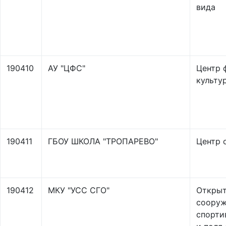
вида
190410
АУ "ЦФС"
Центр 
культу
190411
ГБОУ ШКОЛА "ТРОПАРЕВО"
Центр 
190412
МКУ "УСС СГО"
Открыт
сооруж
спорти