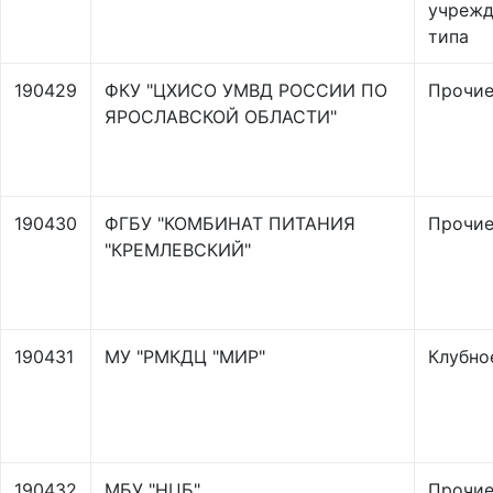
учрежд
типа
190429
ФКУ "ЦХИСО УМВД РОССИИ ПО
Прочи
ЯРОСЛАВСКОЙ ОБЛАСТИ"
190430
ФГБУ "КОМБИНАТ ПИТАНИЯ
Прочи
"КРЕМЛЕВСКИЙ"
190431
МУ "РМКДЦ "МИР"
Клубно
190432
МБУ "НЦБ"
Прочи