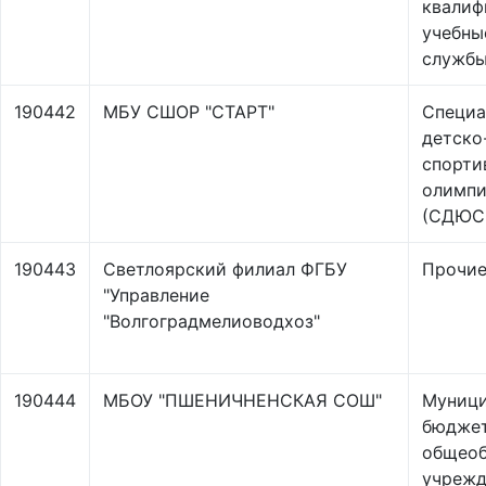
квалиф
учебны
службы
190442
МБУ СШОР "СТАРТ"
Специа
детско
спорти
олимпи
(СДЮС
190443
Светлоярский филиал ФГБУ
Прочи
"Управление
"Волгоградмелиоводхоз"
190444
МБОУ "ПШЕНИЧНЕНСКАЯ СОШ"
Муници
бюдже
общеоб
учрежд