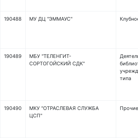
190488
МУ ДЦ "ЭММАУС"
Клубно
190489
МБУ "ТЕЛЕНГИТ-
Деятел
СОРТОГОЙСКИЙ СДК"
библио
учрежд
типа
190490
МКУ "ОТРАСЛЕВАЯ СЛУЖБА
Прочи
ЦСП"