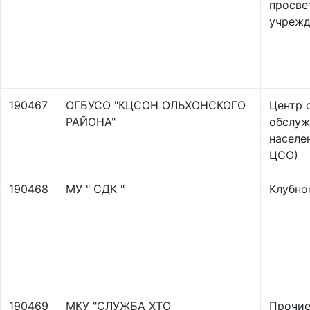
просве
учрежд
190467
ОГБУСО "КЦСОН ОЛЬХОНСКОГО
Центр 
РАЙОНА"
обслуж
населе
ЦСО)
190468
МУ " СДК "
Клубно
190469
МКУ "СЛУЖБА ХТО
Прочи