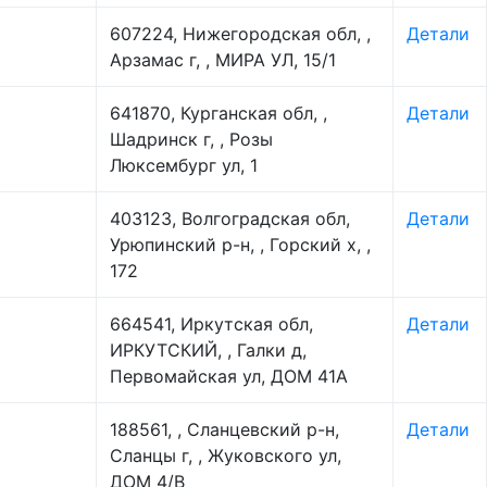
607224, Нижегородская обл, ,
Детали
Арзамас г, , МИРА УЛ, 15/1
641870, Курганская обл, ,
Детали
Шадринск г, , Розы
Люксембург ул, 1
403123, Волгоградская обл,
Детали
Урюпинский р-н, , Горский х, ,
172
664541, Иркутская обл,
Детали
ИРКУТСКИЙ, , Галки д,
Первомайская ул, ДОМ 41А
188561, , Сланцевский р-н,
Детали
Сланцы г, , Жуковского ул,
ДОМ 4/В