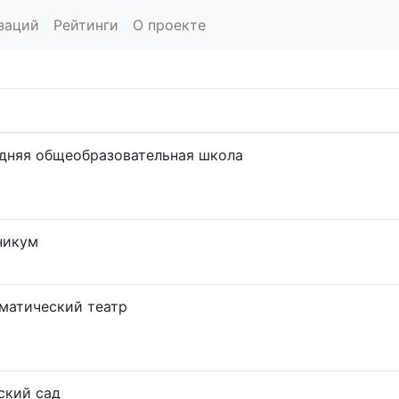
заций
Рейтинги
О проекте
дняя общеобразовательная школа
никум
матический театр
ский сад