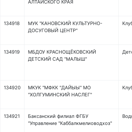
АЛТАЙСКОГО КРАЯ
134918
МУК "КАНОВСКИЙ КУЛЬТУРНО-
Клу
ДОСУГОВЫЙ ЦЕНТР"
134919
МБДОУ КРАСНОЩЁКОВСКИЙ
Дет
ДЕТСКИЙ САД "МАЛЫШ"
134920
МКУК "МФКК "ДАЙЫЫ" МО
Клу
"ХОЛГУМИНСКИЙ НАСЛЕГ"
134921
Баксанский филиал ФГБУ
Вод
"Управление "Каббалкмелиоводхоз"