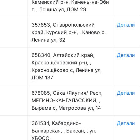
Каменский р-н, Камень-на-Оби
г, , Ленина ул, ДОМ 29
357853, Ставропольский
Детали
край, Курский р-н, , Каново с,
Ленина ул, 32
658340, Алтайский край,
Детали
Краснощёковский р-н, ,
Краснощёково с, Ленина ул,
ДОМ 137
678085, Саха /Якутия/ Респ,
Детали
МЕГИНО-КАНГАЛАССКИЙ, ,
Бырама с, Матросова ул, 14
361534, Кабардино-
Детали
Балкарская, , Баксан, , ул.
УБООС,