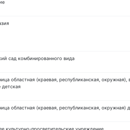
ие
азия
кий сад комбинированного вида
ица областная (краевая, республиканская, окружная), 
е детская
ица областная (краевая, республиканская, окружная) 
ее культурно-просветительские учреждение