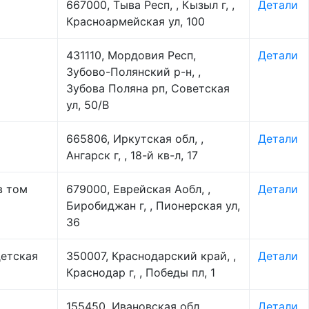
667000, Тыва Респ, , Кызыл г, ,
Детали
Красноармейская ул, 100
431110, Мордовия Респ,
Детали
Зубово-Полянский р-н, ,
Зубова Поляна рп, Советская
ул, 50/В
665806, Иркутская обл, ,
Детали
Ангарск г, , 18-й кв-л, 17
в том
679000, Еврейская Аобл, ,
Детали
Биробиджан г, , Пионерская ул,
36
детская
350007, Краснодарский край, ,
Детали
Краснодар г, , Победы пл, 1
155450, Ивановская обл,
Детали