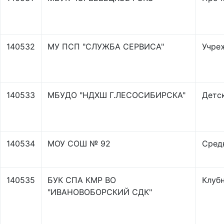
140532
МУ ПСП "СЛУЖБА СЕРВИСА"
Учре
140533
МБУДО "НДХШ Г.ЛЕСОСИБИРСКА"
Детс
140534
МОУ СОШ № 92
Сред
140535
БУК СПА КМР ВО
Клуб
"ИВАНОВОБОРСКИЙ СДК"