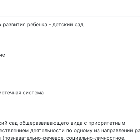
 развития ребенка - детский сад
ие
иотечная система
кий сад общеразвивающего вида с приоритетным
ествлением деятельности по одному из направлений р
 (познавательно-речевое, социально-личностное,