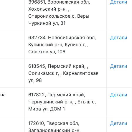
396851, Воронежская обл,
Детали
Хохольский р-н, ,
Староникольское с, Веры
Чуркиной ул, 81
632734, Новосибирская обл,
Детали
Купинский р-н, Купино г, ,
Советов ул, 106
618545, Пермский край, ,
Детали
Соликамск г, , Карналлитовая
ул, 98
 на
617822, Пермский край,
Детали
Чернушинский р-н, , Етыш с,
Мира ул, ДОМ 1
172610, Тверская обл,
Детали
Западнодвинский р-н,