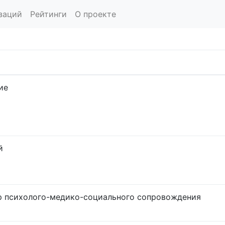
заций
Рейтинги
О проекте
ие
й
р психолого-медико-социального сопровождения