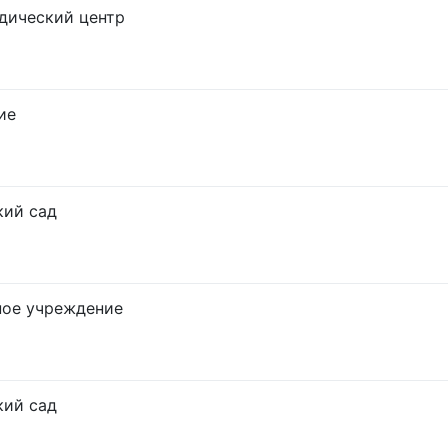
дический центр
ие
кий сад
ное учреждение
кий сад