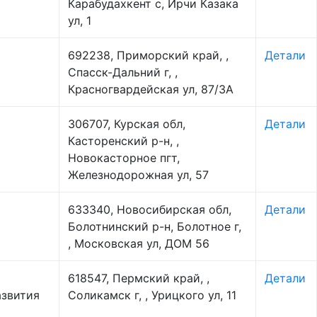
Карабудахкент с, Ирчи Казака
ул, 1
692238, Приморский край, ,
Детали
Спасск-Дальний г, ,
Красногвардейская ул, 87/3А
306707, Курская обл,
Детали
Касторенский р-н, ,
Новокасторное пгт,
Железнодорожная ул, 57
633340, Новосибирская обл,
Детали
Болотнинский р-н, Болотное г,
, Московская ул, ДОМ 56
618547, Пермский край, ,
Детали
азвития
Соликамск г, , Урицкого ул, 11