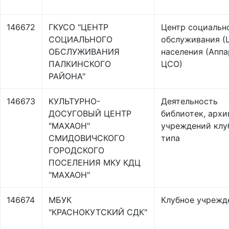
146672
ГКУСО "ЦЕНТР
Центр социальн
СОЦИАЛЬНОГО
обслуживания (
ОБСЛУЖИВАНИЯ
населения (Аппа
ПАЛКИНСКОГО
ЦСО)
РАЙОНА"
146673
КУЛЬТУРНО-
Деятельность
ДОСУГОВЫЙ ЦЕНТР
библиотек, архи
"МАХАОН"
учреждений клу
СМИДОВИЧСКОГО
типа
ГОРОДСКОГО
ПОСЕЛЕНИЯ МКУ КДЦ
"МАХАОН"
146674
МБУК
Клубное учрежд
"КРАСНОКУТСКИЙ СДК"