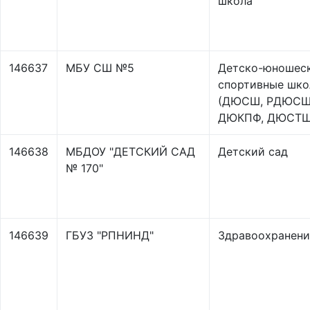
школа
146637
МБУ СШ №5
Детско-юношес
спортивные шк
(ДЮСШ, РДЮСШ
ДЮКПФ, ДЮСТШ
146638
МБДОУ "ДЕТСКИЙ САД
Детский сад
№ 170"
146639
ГБУЗ "РПНИНД"
Здравоохранени