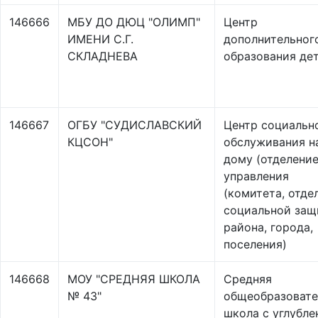
146666
МБУ ДО ДЮЦ "ОЛИМП"
Центр
ИМЕНИ С.Г.
дополнительног
СКЛАДНЕВА
образования де
146667
ОГБУ "СУДИСЛАВСКИЙ
Центр социальн
КЦСОН"
обслуживания н
дому (отделени
управления
(комитета, отде
социальной защ
района, города,
поселения)
146668
МОУ "СРЕДНЯЯ ШКОЛА
Средняя
№ 43"
общеобразовате
школа с углубл