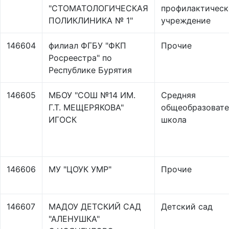
"СТОМАТОЛОГИЧЕСКАЯ
профилактическ
ПОЛИКЛИНИКА № 1"
учреждение
146604
филиал ФГБУ "ФКП
Прочие
Росреестра" по
Республике Бурятия
146605
МБОУ "СОШ №14 ИМ.
Средняя
Г.Т. МЕЩЕРЯКОВА"
общеобразовате
ИГОСК
школа
146606
МУ "ЦОУК УМР"
Прочие
146607
МАДОУ ДЕТСКИЙ САД
Детский сад
"АЛЕНУШКА"