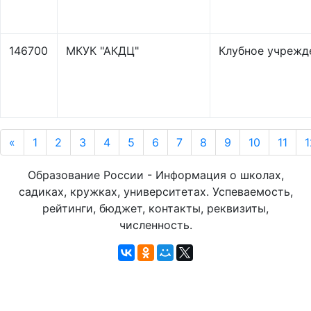
146700
МКУК "АКДЦ"
Клубное учрежд
«
1
2
3
4
5
6
7
8
9
10
11
1
Образование России - Информация о школах,
садиках, кружках, университетах. Успеваемость,
рейтинги, бюджет, контакты, реквизиты,
численность.