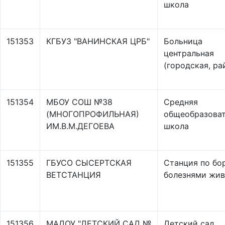
школа
151353
КГБУЗ "ВАНИНСКАЯ ЦРБ"
Больница
центральная
(городская, ра
151354
МБОУ СОШ №38
Средняя
(МНОГОПРОФИЛЬНАЯ)
общеобразоват
ИМ.В.М.ДЕГОЕВА
школа
151355
ГБУСО СЫСЕРТСКАЯ
Станция по бо
ВЕТСТАНЦИЯ
болезнями жи
151356
МАДОУ "ДЕТСКИЙ САД №
Детский сад