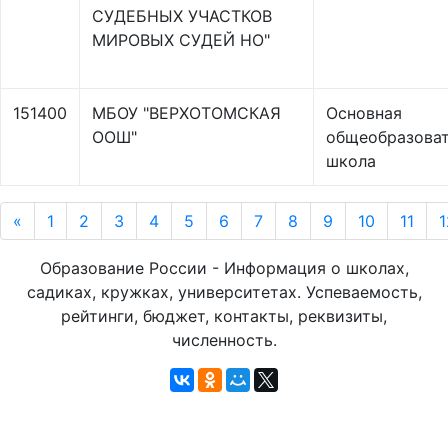
СУДЕБНЫХ УЧАСТКОВ
МИРОВЫХ СУДЕЙ НО"
151400
МБОУ "ВЕРХОТОМСКАЯ
Основная
ООШ"
общеобразоват
школа
«
1
2
3
4
5
6
7
8
9
10
11
1
Образование России - Информация о школах,
садиках, кружках, университетах. Успеваемость,
рейтинги, бюджет, контакты, реквизиты,
численность.