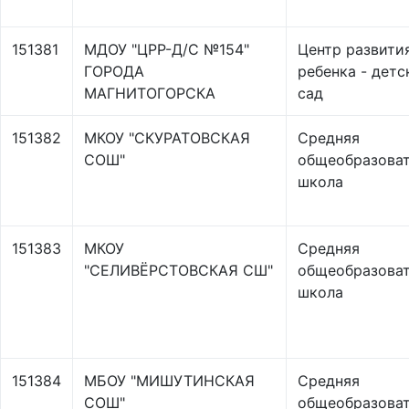
151381
МДОУ "ЦРР-Д/С №154"
Центр развити
ГОРОДА
ребенка - детс
МАГНИТОГОРСКА
сад
151382
МКОУ "СКУРАТОВСКАЯ
Средняя
СОШ"
общеобразоват
школа
151383
МКОУ
Средняя
"СЕЛИВЁРСТОВСКАЯ СШ"
общеобразоват
школа
151384
МБОУ "МИШУТИНСКАЯ
Средняя
СОШ"
общеобразоват