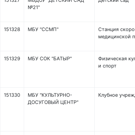
151327
МБДОУ "ДЕТСКИЙ САД
Детский сад
№21"
151328
МБУ "ССМП"
Станция скоро
медицинской 
151329
МБУ СОК "БАТЫР"
Физическая ку
и спорт
151330
МБУ "КУЛЬТУРНО-
Клубное учреж
ДОСУГОВЫЙ ЦЕНТР"