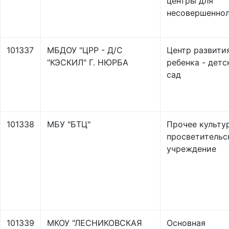
центры для
несовершенно
101337
МБДОУ "ЦРР - Д/С
Центр развити
"КЭСКИЛ" Г. НЮРБА
ребенка - детс
сад
101338
МБУ "БТЦ"
Прочее культу
просветительс
учреждение
101339
МКОУ "ЛЕСНИКОВСКАЯ
Основная