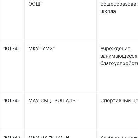
ООШ"
общеобразоват
школа
101340
МКУ "УМЗ"
Учреждение,
занимающееся
благоустройст
101341
МАУ СКЦ "РОШАЛЬ"
Спортивный це
101342
МБУ ДК "КЛЮЧИ"
Клубное учреж