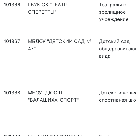
101366
ГБУК СК "ТЕАТР
Театрально-
ОПЕРЕТТЫ"
зрелищное
учреждение
101367
МБДОУ "ДЕТСКИЙ САД №
Детский сад
47"
общеразвиваю
вида
101368
МБОУ "ДЮСШ
Детско-юноше
"БАЛАШИХА-СПОРТ"
спортивная шк