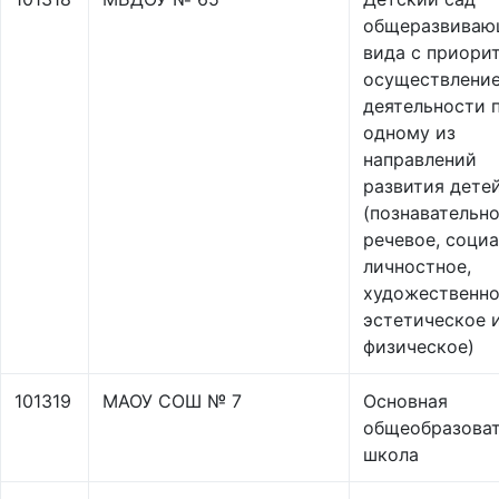
общеразвиваю
вида с приори
осуществлени
деятельности 
одному из
направлений
развития дете
(познавательно
речевое, соци
личностное,
художественно
эстетическое 
физическое)
101319
МАОУ СОШ № 7
Основная
общеобразоват
школа