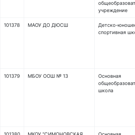
общеобразова
учреждение
101378
МАОУ ДО ДЮСШ
Детско-юноше
спортивная шк
101379
МБОУ ООШ № 13
Основная
общеобразоват
школа
101380
МКОУ "СИМОНОВСКАЯ
Основная