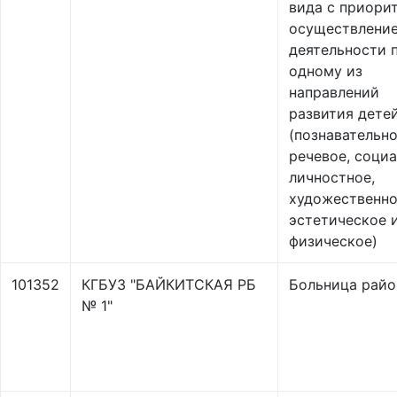
вида с приори
осуществлени
деятельности 
одному из
направлений
развития дете
(познавательно
речевое, соци
личностное,
художественно
эстетическое 
физическое)
101352
КГБУЗ "БАЙКИТСКАЯ РБ
Больница райо
№ 1"