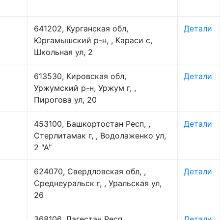
641202, Курганская обл,
Детали
Юргамышский р-н, , Караси с,
Школьная ул, 2
613530, Кировская обл,
Детали
Уржумский р-н, Уржум г, ,
Пирогова ул, 20
453100, Башкортостан Респ, ,
Детали
Стерлитамак г, , Водолаженко ул,
2 "А"
624070, Свердловская обл, ,
Детали
Среднеуральск г, , Уральская ул,
26
368106, Дагестан Респ,
Детали