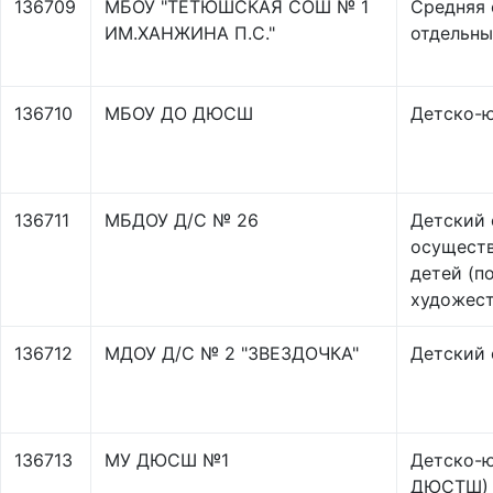
136709
МБОУ "ТЕТЮШСКАЯ СОШ № 1
Средняя 
ИМ.ХАНЖИНА П.С."
отдельны
136710
МБОУ ДО ДЮСШ
Детско-ю
136711
МБДОУ Д/С № 26
Детский 
осуществ
детей (п
художест
136712
МДОУ Д/С № 2 "ЗВЕЗДОЧКА"
Детский 
136713
МУ ДЮСШ №1
Детско-
ДЮСТШ)