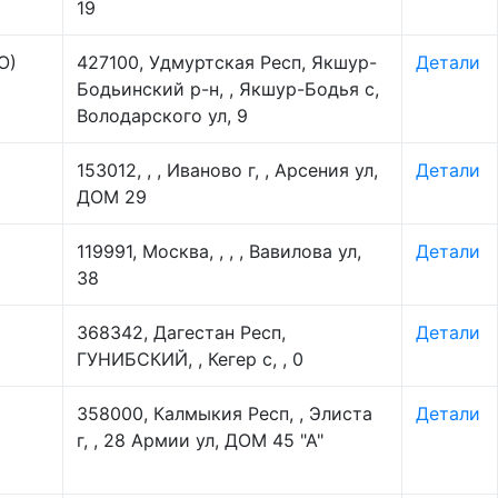
19
О)
427100, Удмуртская Респ, Якшур-
Детали
Бодьинский р-н, , Якшур-Бодья с,
Володарского ул, 9
153012, , , Иваново г, , Арсения ул,
Детали
ДОМ 29
119991, Москва, , , , Вавилова ул,
Детали
38
368342, Дагестан Респ,
Детали
ГУНИБСКИЙ, , Кегер с, , 0
358000, Калмыкия Респ, , Элиста
Детали
г, , 28 Армии ул, ДОМ 45 "А"