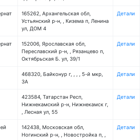
ернат
165262, Архангельская обл,
Детали
Устьянский р-н, , Кизема п, Ленина
ул, ДОМ 4
ернат
152006, Ярославская обл,
Детали
Переславский р-н, , Рязанцево п,
Октябрьская Б. ул, 39/1
468320, Байконур г, , , , 5-й мкр,
Детали
3А
423584, Татарстан Респ,
Детали
Нижнекамский р-н, Нижнекамск г,
, Лесная ул, 55
тей
142438, Московская обл,
Детали
Ногинский р-н, , Новостройка п, ,