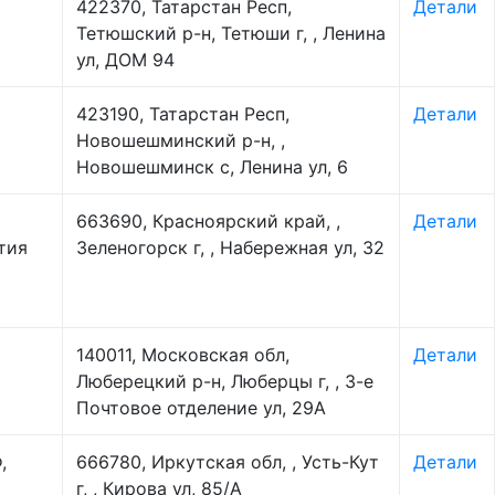
422370, Татарстан Респ,
Детали
Тетюшский р-н, Тетюши г, , Ленина
ул, ДОМ 94
423190, Татарстан Респ,
Детали
Новошешминский р-н, ,
Новошешминск с, Ленина ул, 6
663690, Красноярский край, ,
Детали
тия
Зеленогорск г, , Набережная ул, 32
140011, Московская обл,
Детали
Люберецкий р-н, Люберцы г, , 3-е
Почтовое отделение ул, 29А
,
666780, Иркутская обл, , Усть-Кут
Детали
г, , Кирова ул, 85/А