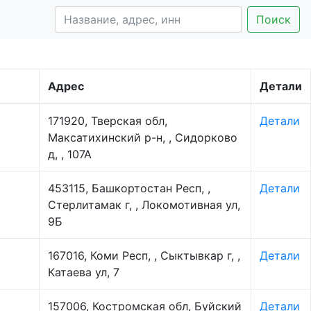
Поиск
Адрес
Детали
171920, Тверская обл,
Детали
Максатихинский р-н, , Сидорково
д, , 107А
453115, Башкортостан Респ, ,
Детали
Стерлитамак г, , Локомотивная ул,
9Б
167016, Коми Респ, , Сыктывкар г, ,
Детали
Катаева ул, 7
157006, Костромская обл, Буйский
Детали