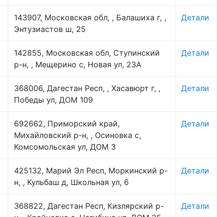
143907, Московская обл, , Балашиха г, ,
Детали
Энтузиастов ш, 25
142855, Московская обл, Ступинский
Детали
р-н, , Мещерино с, Новая ул, 23А
368006, Дагестан Респ, , Хасавюрт г, ,
Детали
Победы ул, ДОМ 109
692662, Приморский край,
Детали
Михайловский р-н, , Осиновка с,
Комсомольская ул, ДОМ 3
425132, Марий Эл Респ, Моркинский р-
Детали
н, , Кульбаш д, Школьная ул, 6
368822, Дагестан Респ, Кизлярский р-
Детали