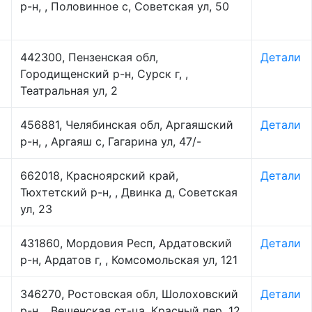
р-н, , Половинное с, Советская ул, 50
442300, Пензенская обл,
Детали
Городищенский р-н, Сурск г, ,
Театральная ул, 2
456881, Челябинская обл, Аргаяшский
Детали
р-н, , Аргаяш с, Гагарина ул, 47/-
662018, Красноярский край,
Детали
Тюхтетский р-н, , Двинка д, Советская
ул, 23
431860, Мордовия Респ, Ардатовский
Детали
р-н, Ардатов г, , Комсомольская ул, 121
346270, Ростовская обл, Шолоховский
Детали
р-н, , Вешенская ст-ца, Красный пер, 12