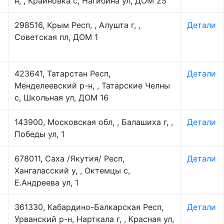
н, , Крайновка с, Нагибина ул, ДОМ 25
298516, Крым Респ, , Алушта г, ,
Детали
Советская пл, ДОМ 1
423641, Татарстан Респ,
Детали
Менделеевский р-н, , Татарские Челны
с, Школьная ул, ДОМ 16
143900, Московская обл, , Балашиха г, ,
Детали
Победы ул, 1
678011, Саха /Якутия/ Респ,
Детали
Хангаласский у, , Октемцы с,
Е.Андреева ул, 1
361330, Кабардино-Балкарская Респ,
Детали
Урванский р-н, Нарткала г, , Красная ул,