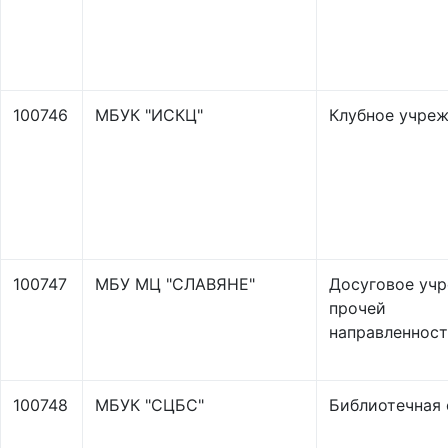
100746
МБУК "ИСКЦ"
Клубное учре
100747
МБУ МЦ "СЛАВЯНЕ"
Досуговое уч
прочей
направленнос
100748
МБУК "СЦБС"
Библиотечная