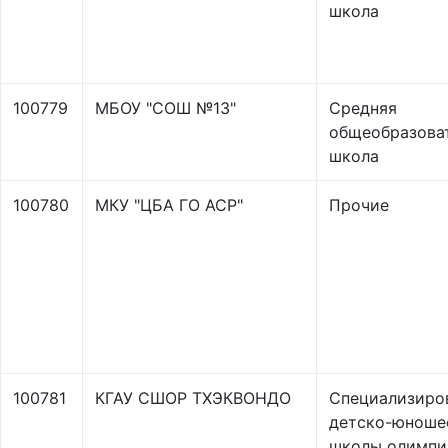
школа
100779
МБОУ "СОШ №13"
Средняя
общеобразова
школа
100780
МКУ "ЦБА ГО АСР"
Прочие
100781
КГАУ СШОР ТХЭКВОНДО
Специализиро
детско-юноше
школы олимпи