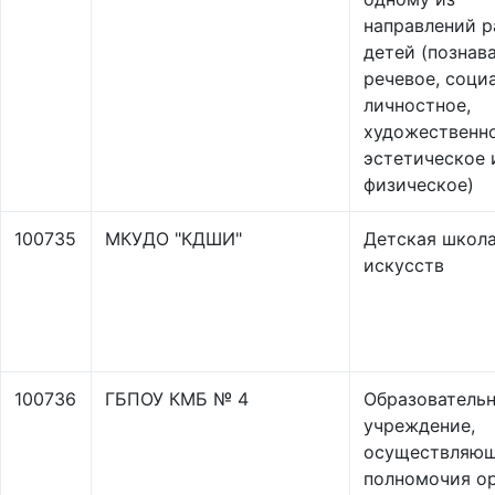
направлений р
детей (познав
речевое, соци
личностное,
художественн
эстетическое 
физическое)
100735
МКУДО "КДШИ"
Детская школ
искусств
100736
ГБПОУ КМБ № 4
Образователь
учреждение,
осуществляю
полномочия о