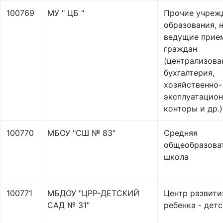
100769
МУ " ЦБ "
Прочие учреж
образования, 
ведущие прие
граждан
(централизова
бухгалтерия,
хозяйственно-
эксплуатацио
конторы и др.)
100770
МБОУ "СШ № 83"
Средняя
общеобразова
школа
100771
МБДОУ "ЦРР-ДЕТСКИЙ
Центр развити
САД № 31"
ребенка - дет