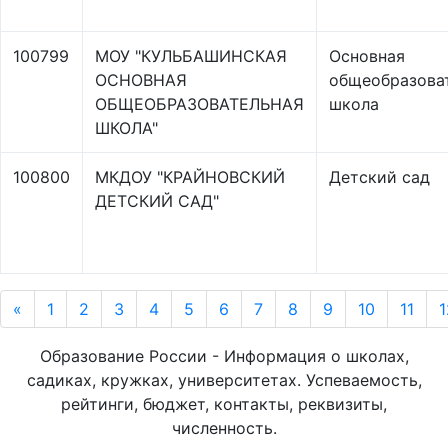
100799
МОУ "КУЛЬБАШИНСКАЯ
Основная
ОСНОВНАЯ
общеобразова
ОБЩЕОБРАЗОВАТЕЛЬНАЯ
школа
ШКОЛА"
100800
МКДОУ "КРАЙНОВСКИЙ
Детский сад
ДЕТСКИЙ САД"
«
1
2
3
4
5
6
7
8
9
10
11
1
Образование России - Информация о школах,
садиках, кружках, университетах. Успеваемость,
рейтинги, бюджет, контакты, реквизиты,
численность.