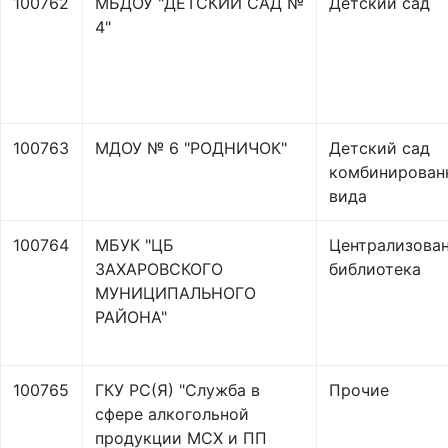
100762
МБДОУ "ДЕТСКИЙ САД №
Детский сад
4"
100763
МДОУ № 6 "РОДНИЧОК"
Детский сад
комбинирован
вида
100764
МБУК "ЦБ
Централизова
ЗАХАРОВСКОГО
библиотека
МУНИЦИПАЛЬНОГО
РАЙОНА"
100765
ГКУ РС(Я) "Служба в
Прочие
сфере алкогольной
продукции МСХ и ПП