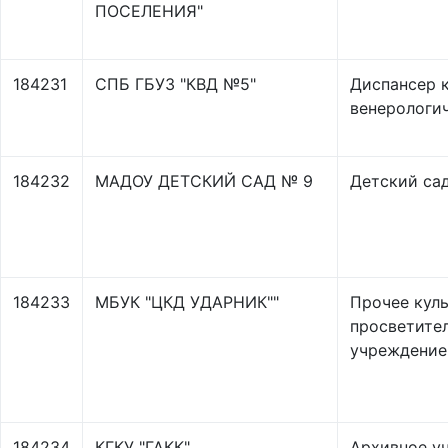
ПОСЕЛЕНИЯ"
184231
СПБ ГБУЗ "КВД №5"
Диспансер 
венерологи
184232
МАДОУ ДЕТСКИЙ САД № 9
Детский са
184233
МБУК "ЦКД УДАРНИК""
Прочее кул
просветите
учреждение
184234
КГКУ "ГАКК"
Архивное у