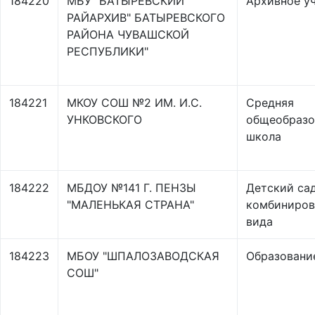
184220
МБУ "БАТЫРЕВСКИЙ
Архивное у
РАЙАРХИВ" БАТЫРЕВСКОГО
РАЙОНА ЧУВАШСКОЙ
РЕСПУБЛИКИ"
184221
МКОУ СОШ №2 ИМ. И.С.
Средняя
УНКОВСКОГО
общеобразо
школа
184222
МБДОУ №141 Г. ПЕНЗЫ
Детский са
"МАЛЕНЬКАЯ СТРАНА"
комбиниров
вида
184223
МБОУ "ШПАЛОЗАВОДСКАЯ
Образовани
СОШ"