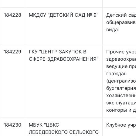
184228
МКДОУ "ДЕТСКИЙ САД № 9"
Детский са
общеразви
вида
184229
ГКУ "ЦЕНТР ЗАКУПОК В
Прочие учр
СФЕРЕ ЗДРАВООХРАНЕНИЯ"
здравоохран
ведущие пр
граждан
(централиз
бухгалтерия
хозяйствен
эксплуатац
конторы и д
184230
МБУК "ЦБКС
Клубное уч
ЛЕБЕДЕВСКОГО СЕЛЬСКОГО