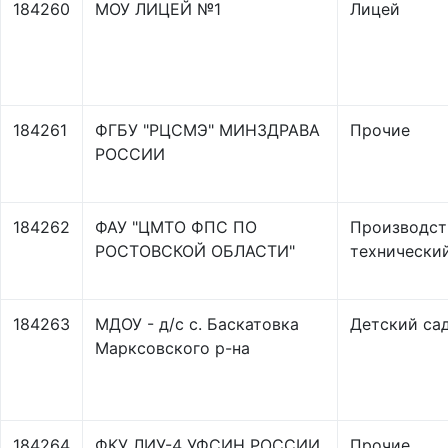
184260
МОУ ЛИЦЕЙ №1
Лицей
184261
ФГБУ "РЦСМЭ" МИНЗДРАВА
Прочие
РОССИИ
184262
ФАУ "ЦМТО ФПС ПО
Производст
РОСТОВСКОЙ ОБЛАСТИ"
технически
184263
МДОУ - д/с с. Баскатовка
Детский са
Марксовского р-на
184264
ФКУ ЛИУ-4 УФСИН РОССИИ
Прочие