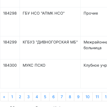
184298
ГБУ НСО "АПМК НСО"
Прочие
184299
КГБУЗ "ДИВНОГОРСКАЯ МБ"
Межрайонн
больница
184300
МУКС ПСКО
Клубное уч
«
1
2
3
4
5
6
7
8
9
10
11
1