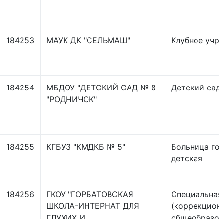
184253
МАУК ДК "СЕЛЬМАШ"
Клубное уч
184254
МБДОУ "ДЕТСКИЙ САД № 8
Детский са
"РОДНИЧОК"
184255
КГБУЗ "КМДКБ № 5"
Больница г
детская
184256
ГКОУ "ГОРБАТОВСКАЯ
Специальна
ШКОЛА-ИНТЕРНАТ ДЛЯ
(коррекцио
ГЛУХИХ И
общеобразо