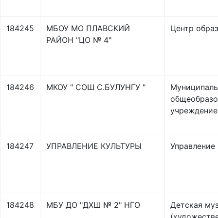
184245
МБОУ МО ПЛАВСКИЙ
Центр обра
РАЙОН "ЦО № 4"
184246
МКОУ " СОШ С.БУЛУНГУ "
Муниципаль
общеобразо
учреждение
184247
УПРАВЛЕНИЕ КУЛЬТУРЫ
Управление
184248
МБУ ДО "ДХШ № 2" НГО
Детская му
(художеств