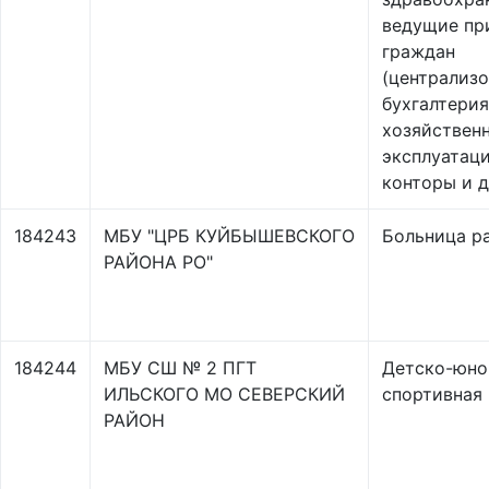
ведущие пр
граждан
(централиз
бухгалтерия
хозяйствен
эксплуатац
конторы и д
184243
МБУ "ЦРБ КУЙБЫШЕВСКОГО
Больница р
РАЙОНА РО"
184244
МБУ СШ № 2 ПГТ
Детско-юно
ИЛЬСКОГО МО СЕВЕРСКИЙ
спортивная
РАЙОН