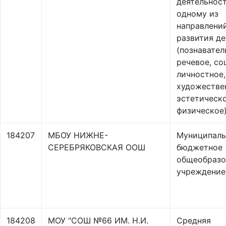
деятельнос
одному из
направлени
развития д
(познавател
речевое, со
личностное,
художестве
эстетическ
физическое
184207
МБОУ НИЖНЕ-
Муниципаль
СЕРЕБРЯКОВСКАЯ ООШ
бюджетное
общеобразо
учреждение
184208
МОУ "СОШ №66 ИМ. Н.И.
Средняя