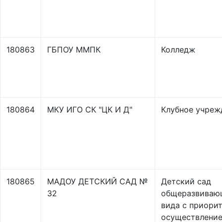
180863
ГБПОУ ММПК
Колледж
180864
МКУ ИГО СК "ЦК И Д"
Клубное учреж
180865
МАДОУ ДЕТСКИЙ САД №
Детский сад
32
общеразвиваю
вида с приори
осуществлени