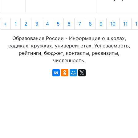
«
1
2
3
4
5
6
7
8
9
10
11
1
Образование России - Информация о школах,
садиках, кружках, университетах. Успеваемость,
рейтинги, бюджет, контакты, реквизиты,
численность.