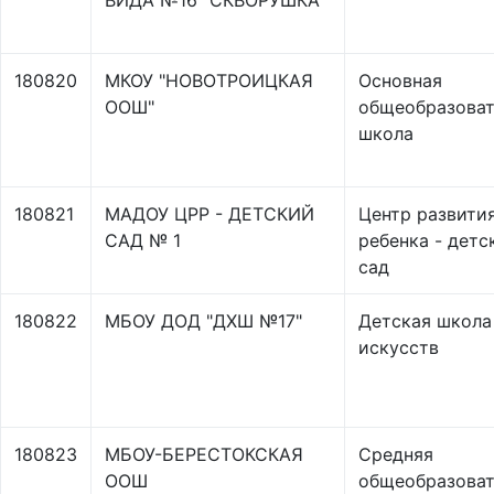
ВИДА №16 "СКВОРУШКА"
180820
МКОУ "НОВОТРОИЦКАЯ
Основная
ООШ"
общеобразоват
школа
180821
МАДОУ ЦРР - ДЕТСКИЙ
Центр развити
САД № 1
ребенка - детс
сад
180822
МБОУ ДОД "ДХШ №17"
Детская школа
искусств
180823
МБОУ-БЕРЕСТОКСКАЯ
Средняя
ООШ
общеобразоват