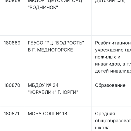
180868
МКДОУ "ДЕТСКИЙ САД
Детский сад
"РОДНИЧОК"
180869
ГБУСО "РЦ "БОДРОСТЬ"
Реабилитацион
В Г. МЕДНОГОРСКЕ
учреждение (д
пожилых и
инвалидов, в т.
детей инвалид
180870
МБДОУ № 24
Образование
"КОРАБЛИК" Г. ЮРГИ"
180871
МОБУ СОШ № 18
Средняя
общеобразоват
школа