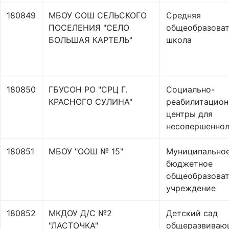
180849
МБОУ СОШ СЕЛЬСКОГО
Средняя
ПОСЕЛЕНИЯ "СЕЛО
общеобразоват
БОЛЬШАЯ КАРТЕЛЬ"
школа
180850
ГБУСОН РО "СРЦ Г.
Социально-
КРАСНОГО СУЛИНА"
реабилитацио
центры для
несовершеннол
180851
МБОУ "ООШ № 15"
Муниципально
бюджетное
общеобразоват
учреждение
180852
МКДОУ Д/С №2
Детский сад
"ЛАСТОЧКА"
общеразвиваю