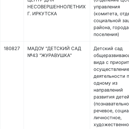
НЕСОВЕРШЕННОЛЕТНИХ
управления
Г. ИРКУТСКА
(комитета, отд
социальной з
района, города
поселения)
180827
МАДОУ "ДЕТСКИЙ САД
Детский сад
№43 "ЖУРАВУШКА"
общеразвиваю
вида с приори
осуществлени
деятельности 
одному из
направлений
развития дете
(познавательно
речевое, социа
личностное,
художественно