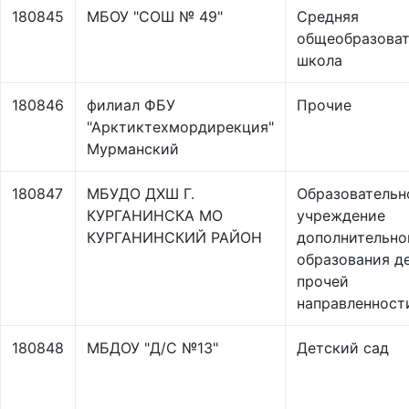
180845
МБОУ "СОШ № 49"
Средняя
общеобразоват
школа
180846
филиал ФБУ
Прочие
"Арктиктехмордирекция"
Мурманский
180847
МБУДО ДХШ Г.
Образовательн
КУРГАНИНСКА МО
учреждение
КУРГАНИНСКИЙ РАЙОН
дополнительно
образования д
прочей
направленност
180848
МБДОУ "Д/С №13"
Детский сад