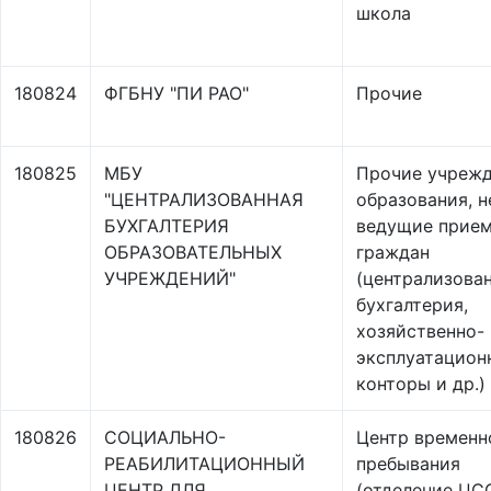
школа
180824
ФГБНУ "ПИ РАО"
Прочие
180825
МБУ
Прочие учреж
"ЦЕНТРАЛИЗОВАННАЯ
образования, н
БУХГАЛТЕРИЯ
ведущие прие
ОБРАЗОВАТЕЛЬНЫХ
граждан
УЧРЕЖДЕНИЙ"
(централизова
бухгалтерия,
хозяйственно-
эксплуатацион
конторы и др.)
180826
СОЦИАЛЬНО-
Центр временн
РЕАБИЛИТАЦИОННЫЙ
пребывания
ЦЕНТР ДЛЯ
(отделение ЦС