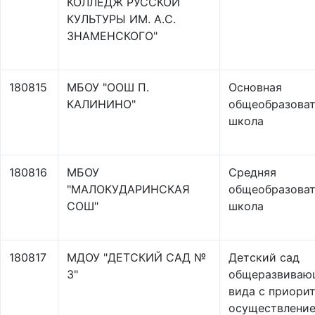
КОЛЛЕДЖ РУССКОЙ
КУЛЬТУРЫ ИМ. А.С.
ЗНАМЕНСКОГО"
180815
МБОУ "ООШ П.
Основная
КАЛИНИНО"
общеобразоват
школа
180816
МБОУ
Средняя
"МАЛОКУДАРИНСКАЯ
общеобразоват
СОШ"
школа
180817
МДОУ "ДЕТСКИЙ САД №
Детский сад
3"
общеразвиваю
вида с приори
осуществлени