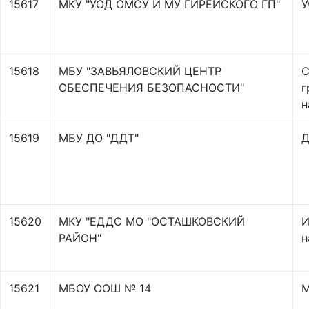
15617
МКУ "УОД ОМСУ И МУ ГИРЕЙСКОГО ГП"
У
15618
МБУ "ЗАВЬЯЛОВСКИЙ ЦЕНТР
С
ОБЕСПЕЧЕНИЯ БЕЗОПАСНОСТИ"
г
н
15619
МБУ ДО "ДДТ"
Д
15620
МКУ "ЕДДС МО "ОСТАШКОВСКИЙ
И
РАЙОН"
н
15621
МБОУ ООШ № 14
М