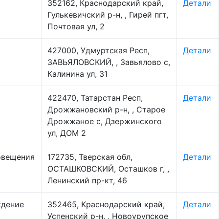
352162, Краснодарский край,
Детали
Гулькевичский р-н, , Гирей пгт,
Почтовая ул, 2
427000, Удмуртская Респ,
Детали
ЗАВЬЯЛОВСКИЙ, , Завьялово с,
Калинина ул, 31
422470, Татарстан Респ,
Детали
Дрожжановский р-н, , Старое
Дрожжаное с, Дзержинского
ул, ДОМ 2
овещения
172735, Тверская обл,
Детали
ОСТАШКОВСКИЙ, Осташков г, ,
Ленинский пр-кт, 46
ждение
352465, Краснодарский край,
Детали
Успенский р-н, , Новоурупское