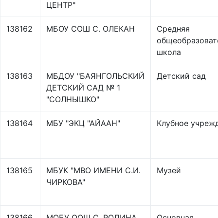
ЦЕНТР"
138162
МБОУ СОШ С. ОЛЕКАН
Средняя
общеобразоват
школа
138163
МБДОУ "БАЯНГОЛЬСКИЙ
Детский сад
ДЕТСКИЙ САД № 1
"СОЛНЫШКО"
138164
МБУ "ЭКЦ "АЙААН"
Клубное учреж
138165
МБУК "МВО ИМЕНИ С.И.
Музей
ЧИРКОВА"
138166
МОБУ ООШ С. РОДИНА
Основная