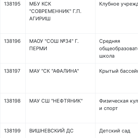
138195
МБУ КСК
Клубное учреж
"СОВРЕМЕННИК" Г.П.
АГИРИШ
138196
МАОУ "СОШ №34" Г.
Средняя
ПЕРМИ
общеобразоват
школа
138197
МАУ "СК "АФАЛИНА"
Крытый бассей
138198
МАУ СШ "НЕФТЯНИК"
Физическая кул
и спорт
138199
ВИШНЕВСКИЙ ДС
Детский сад