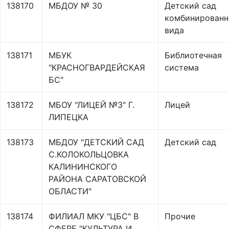
138170
МБДОУ № 30
Детский сад
комбинированн
вида
138171
МБУК
Библиотечная
"КРАСНОГВАРДЕЙСКАЯ
система
БС"
138172
МБОУ "ЛИЦЕЙ №3" Г.
Лицей
ЛИПЕЦКА
138173
МБДОУ "ДЕТСКИЙ САД
Детский сад
С.КОЛОКОЛЬЦОВКА
КАЛИНИНСКОГО
РАЙОНА САРАТОВСКОЙ
ОБЛАСТИ"
138174
ФИЛИАЛ МКУ "ЦБС" В
Прочие
СФЕРЕ "КУЛЬТУРА И