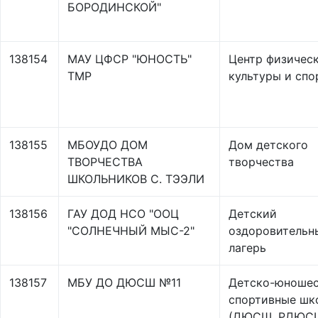
БОРОДИНСКОЙ"
138154
МАУ ЦФСР "ЮНОСТЬ"
Центр физичес
ТМР
культуры и спо
138155
МБОУДО ДОМ
Дом детского
ТВОРЧЕСТВА
творчества
ШКОЛЬНИКОВ С. ТЭЭЛИ
138156
ГАУ ДОД НСО "ООЦ
Детский
"СОЛНЕЧНЫЙ МЫС-2"
оздоровительн
лагерь
138157
МБУ ДО ДЮСШ №11
Детско-юноше
спортивные шк
(ДЮСШ, РДЮС