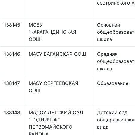
сестринского у
138145
МОБУ
Основная
"КАРАГАНДИНСКАЯ
общеобразоват
ООШ"
школа
138146
МАОУ ВАГАЙСКАЯ СОШ
Средняя
общеобразоват
школа
138147
МАОУ СЕРГЕЕВСКАЯ
Образование
СОШ
138148
МАДОУ ДЕТСКИЙ САД
Детский сад
"РОДНИЧОК"
общеразвиваю
ПЕРВОМАЙСКОГО
вида
РАЙОНА