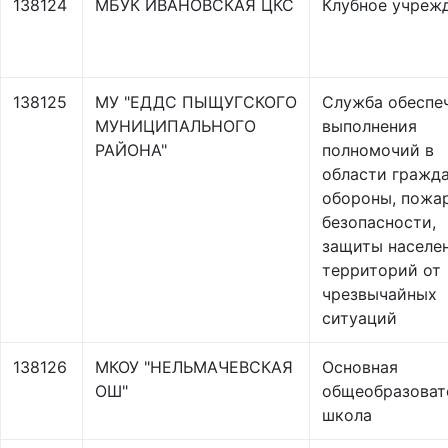
138124
МБУК ИВАНОВСКАЯ ЦКС
Клубное учреж
138125
МУ "ЕДДС ПЫЩУГСКОГО
Служба обеспе
МУНИЦИПАЛЬНОГО
выполнения
РАЙОНА"
полномочий в
области гражд
обороны, пожа
безопасности,
защиты населе
территорий от
чрезвычайных
ситуаций
138126
МКОУ "НЕЛЬМАЧЕВСКАЯ
Основная
ОШ"
общеобразоват
школа