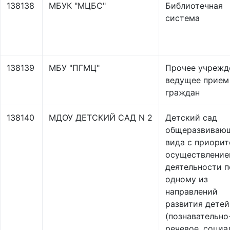
138138
МБУК "МЦБС"
Библиотечная
система
138139
МБУ "ПГМЦ"
Прочее учрежд
ведущее прием
граждан
138140
МДОУ ДЕТСКИЙ САД N 2
Детский сад
общеразвиваю
вида с приори
осуществлени
деятельности п
одному из
направлений
развития детей
(познавательно
речевое, социа