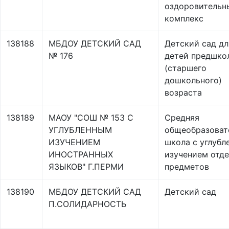
оздоровительн
комплекс
138188
МБДОУ ДЕТСКИЙ САД
Детский сад дл
№ 176
детей предшко
(старшего
дошкольного)
возраста
138189
МАОУ "СОШ № 153 С
Средняя
УГЛУБЛЕННЫМ
общеобразоват
ИЗУЧЕНИЕМ
школа с углубл
ИНОСТРАННЫХ
изучением отд
ЯЗЫКОВ" Г.ПЕРМИ
предметов
138190
МБДОУ ДЕТСКИЙ САД
Детский сад
П.СОЛИДАРНОСТЬ