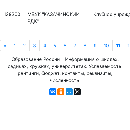
138200
МБУК "КАЗАЧИНСКИЙ
Клубное учреж
РДК"
«
1
2
3
4
5
6
7
8
9
10
11
1
Образование России - Информация о школах,
садиках, кружках, университетах. Успеваемость,
рейтинги, бюджет, контакты, реквизиты,
численность.