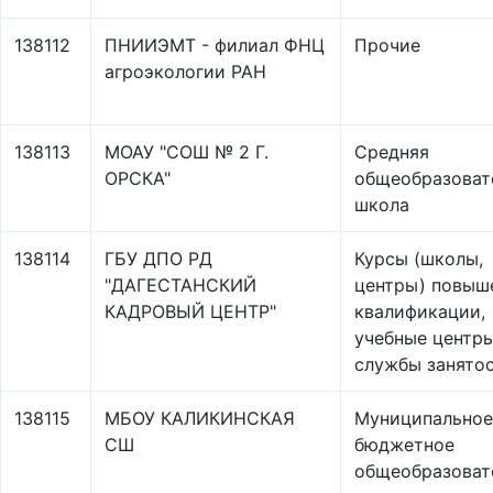
138112
ПНИИЭМТ - филиал ФНЦ
Прочие
агроэкологии РАН
138113
МОАУ "СОШ № 2 Г.
Средняя
ОРСКА"
общеобразоват
школа
138114
ГБУ ДПО РД
Курсы (школы,
"ДАГЕСТАНСКИЙ
центры) повыш
КАДРОВЫЙ ЦЕНТР"
квалификации,
учебные центр
службы занято
138115
МБОУ КАЛИКИНСКАЯ
Муниципальное
СШ
бюджетное
общеобразоват